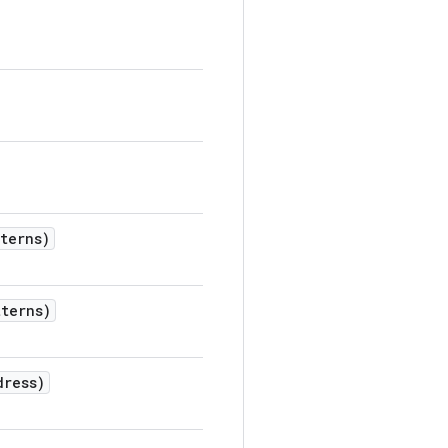
terns)
terns)
dress)