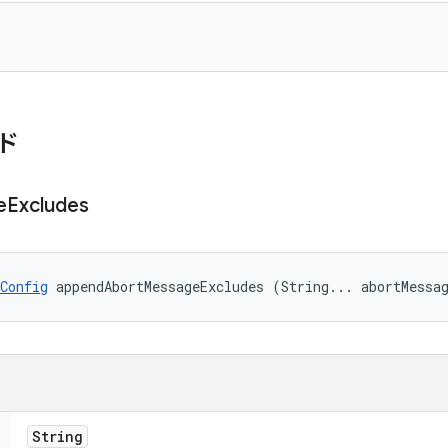
ド
e
Excludes
Config
 appendAbortMessageExcludes (String... abortMessa
String