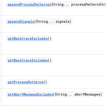
append
Process
Patterns
(String
.
.
.
process
Pattern
Str
append
Signals
(String
.
.
.
signals)
get
Backtrace
Excludes
()
get
Backtrace
Includes
()
get
Process
Patterns
()
set
Abort
Message
Excludes
(String
.
.
.
abort
Messages)