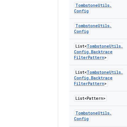
Tombstone
Utils
.
Config
Tombstone
Utils
.
Config
List<
Tombstone
Utils
.
Config
.
Backtrace
Filter
Pattern
>
List<
Tombstone
Utils
.
Config
.
Backtrace
Filter
Pattern
>
List<Pattern>
Tombstone
Utils
.
Config