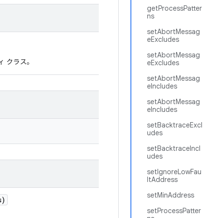
getProcessPatter
ns
setAbortMessag
eExcludes
setAbortMessag
ィ クラス。
eExcludes
setAbortMessag
eIncludes
setAbortMessag
eIncludes
setBacktraceExcl
udes
setBacktraceIncl
udes
setIgnoreLowFau
ltAddress
setMinAddress
s)
setProcessPatter