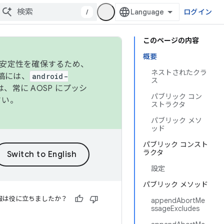
/
ログイン
このページの内容
概要
の安定性を確保するため、
ネストされたクラ
投稿には、
android-
ス
、常に AOSP にプッシ
パブリック コン
さい。
ストラクタ
パブリック メソ
ッド
パブリック コンスト
ラクタ
設定
パブリック メソッド
報は役に立ちましたか？
appendAbortMe
ssageExcludes