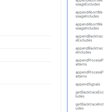
appendAbortMe
ssageExcludes
appendAbortMe
ssageIncludes
appendAbortMe
ssageIncludes
appendBacktrac
eExcludes
appendBacktrac
eIncludes
appendProcessP
atterns
appendProcessP
atterns
appendSignals
getBacktraceExc
ludes
getBacktraceIncl
udes