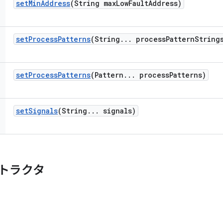
set
Min
Address
(String max
Low
Fault
Address)
set
Process
Patterns
(String
.
.
.
process
Pattern
String
set
Process
Patterns
(Pattern
.
.
.
process
Patterns)
set
Signals
(String
.
.
.
signals)
トラクタ