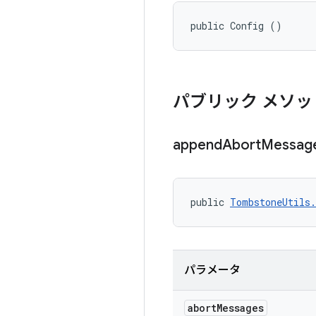
public Config ()
パブリック メソッ
append
Abort
Messag
public 
TombstoneUtils.
パラメータ
abort
Messages