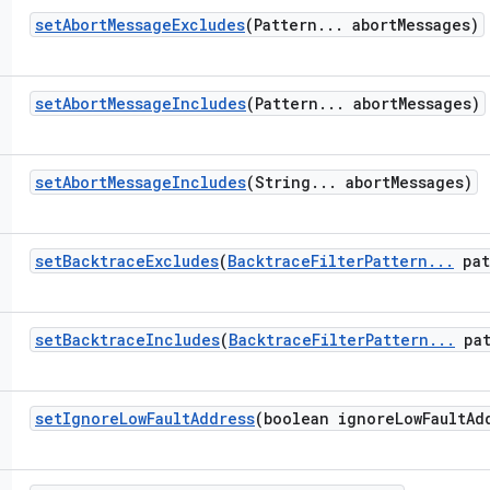
set
Abort
Message
Excludes
(Pattern
.
.
.
abort
Messages)
set
Abort
Message
Includes
(Pattern
.
.
.
abort
Messages)
set
Abort
Message
Includes
(String
.
.
.
abort
Messages)
set
Backtrace
Excludes
(
Backtrace
Filter
Pattern
.
.
.
pat
set
Backtrace
Includes
(
Backtrace
Filter
Pattern
.
.
.
pat
set
Ignore
Low
Fault
Address
(boolean ignore
Low
Fault
Ad