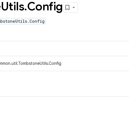
e
Utils
.
Config
mbstoneUtils.Config
mmon.util.TombstoneUtils.Config