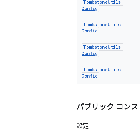
Tombstone
Utils
.
Config
Tombstone
Utils
.
Config
Tombstone
Utils
.
Config
Tombstone
Utils
.
Config
パブリック コンス
設定