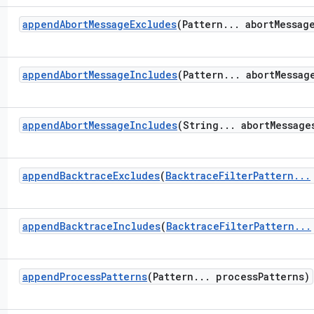
append
Abort
Message
Excludes
(Pattern
.
.
.
abort
Messag
append
Abort
Message
Includes
(Pattern
.
.
.
abort
Messag
append
Abort
Message
Includes
(String
.
.
.
abort
Message
append
Backtrace
Excludes
(
Backtrace
Filter
Pattern
.
.
.
append
Backtrace
Includes
(
Backtrace
Filter
Pattern
.
.
.
append
Process
Patterns
(Pattern
.
.
.
process
Patterns)