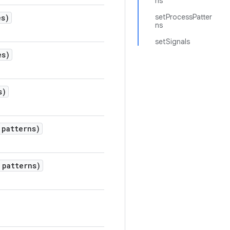
ns
setProcessPatter
es)
ns
setSignals
es)
s)
patterns)
patterns)