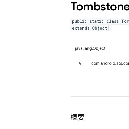
Tombston
public static class To
extends Object
java.lang.Object
↳
com.android.sts.co
概要