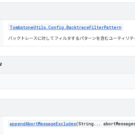
Tombstone
Utils
.
Config
.
Backtrace
Filter
Pattern
バックトレースに対してフィルタするパターンを含むユーティリテ
タ
append
Abort
Message
Excludes
(String
.
.
.
abort
Message