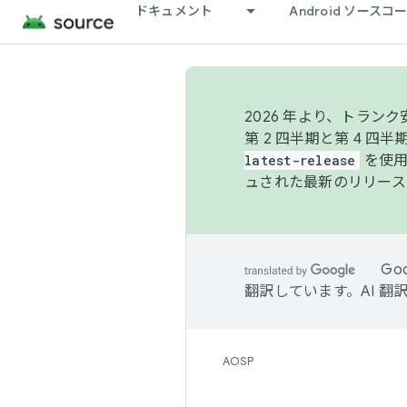
ドキュメント
Android ソース
2026 年より、トラ
第 2 四半期と第 4 四
latest-release
を使用
ュされた最新のリリース
Go
翻訳しています。AI 
AOSP