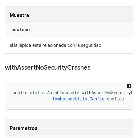
Muestra
boolean
si la lápida está relacionada con la seguridad
with
Assert
No
Security
Crashes
public static AutoCloseable withAssertNoSecurityCra
TombstoneUtils.Config
 config)
Parámetros