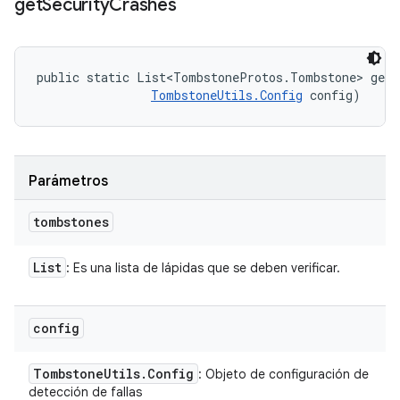
get
Security
Crashes
public static List<TombstoneProtos.Tombstone> getS
TombstoneUtils.Config
 config)
Parámetros
tombstones
List
: Es una lista de lápidas que se deben verificar.
config
Tombstone
Utils
.
Config
: Objeto de configuración de
detección de fallas