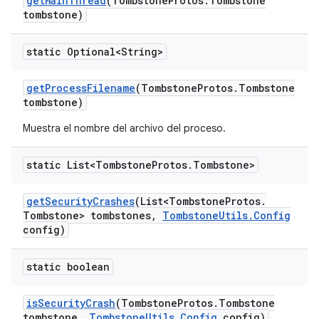
get
Main
Thread
(Tombstone
Protos
.
Tombstone
tombstone)
static Optional<String>
get
Process
Filename
(Tombstone
Protos
.
Tombstone
tombstone)
Muestra el nombre del archivo del proceso.
static List<Tombstone
Protos
.
Tombstone>
get
Security
Crashes
(List<Tombstone
Protos
.
Tombstone> tombstones
,
Tombstone
Utils
.
Config
config)
static boolean
is
Security
Crash
(Tombstone
Protos
.
Tombstone
tombstone
,
Tombstone
Utils
.
Config
config)