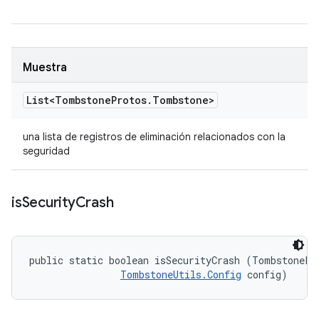
Muestra
List<Tombstone
Protos
.
Tombstone>
una lista de registros de eliminación relacionados con la
seguridad
is
Security
Crash
public static boolean isSecurityCrash (TombstonePr
TombstoneUtils.Config
 config)