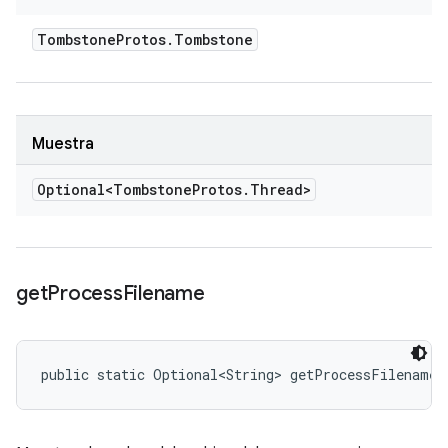
Tombstone
Protos
.
Tombstone
Muestra
Optional<Tombstone
Protos
.
Thread>
get
Process
Filename
public static Optional<String> getProcessFilename 