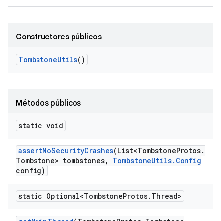
Constructores públicos
Tombstone
Utils
()
Métodos públicos
static void
assert
No
Security
Crashes
(List<Tombstone
Protos
.
Tombstone> tombstones
,
Tombstone
Utils
.
Config
config)
static Optional<Tombstone
Protos
.
Thread>