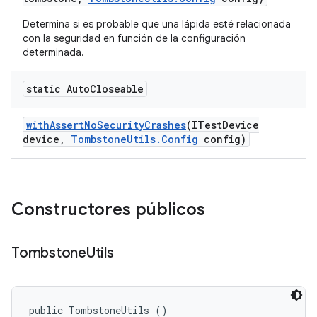
Determina si es probable que una lápida esté relacionada
con la seguridad en función de la configuración
determinada.
static Auto
Closeable
with
Assert
No
Security
Crashes
(ITest
Device
device
,
Tombstone
Utils
.
Config
config)
Constructores públicos
Tombstone
Utils
public TombstoneUtils ()