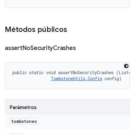
Métodos públicos
assert
No
Security
Crashes
public static void assertNoSecurityCrashes (List<T
TombstoneUtils.Config
 config)
Parámetros
tombstones