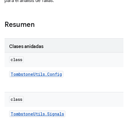
para el análisis de fallas.
Resumen
Clases anidadas
class
Tombstone
Utils
.
Config
class
Tombstone
Utils
.
Signals