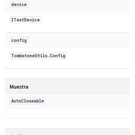
device
ITest
Device
config
Tombstone
Utils
.
Config
Muestra
Auto
Closeable