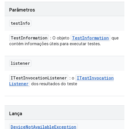
Parâmetros
test
Info
Test
Information
Test
Information
: O objeto
que
contém informações úteis para executar testes.
listener
ITest
Invocation
Listener
ITest
Invocation
: o
Listener
dos resultados do teste
Lança
Device
Not
Available
Exception