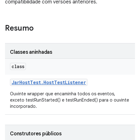
compatibilidade com versões anteriores.
Resumo
Classes aninhadas
class
Jar
Host
Test
.
Host
Test
Listener
Ouvinte wrapper que encaminha todos os eventos,
exceto testRunStarted() e testRunEnded() para o ouvinte
incorporado.
Construtores públicos