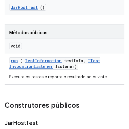
Jar
Host
Test
()
Métodos públicos
void
run
(
Test
Information
test
Info
,
ITest
Invocation
Listener
listener)
Executa os testes e reporta o resultado ao ouvinte.
Construtores públicos
Jar
Host
Test