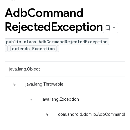
Adb
Command
Rejected
Exception
public class AdbCommandRejectedException
extends Exception
java.lang.Object
↳
java.lang.Throwable
↳
java.lang.Exception
↳
com.android.ddmlib.AdbCommandRej