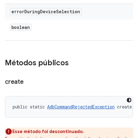
error
During
Device
Selection
boolean
Métodos públicos
create
public static 
AdbCommandRejectedException
 create (
Esse método foi descontinuado.