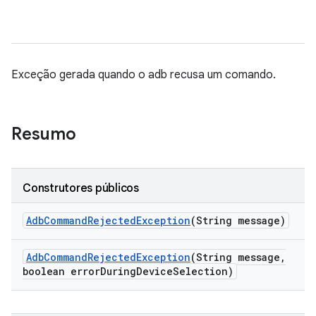
Exceção gerada quando o adb recusa um comando.
Resumo
Construtores públicos
Adb
Command
Rejected
Exception
(String message)
Adb
Command
Rejected
Exception
(String message
,
boolean error
During
Device
Selection)