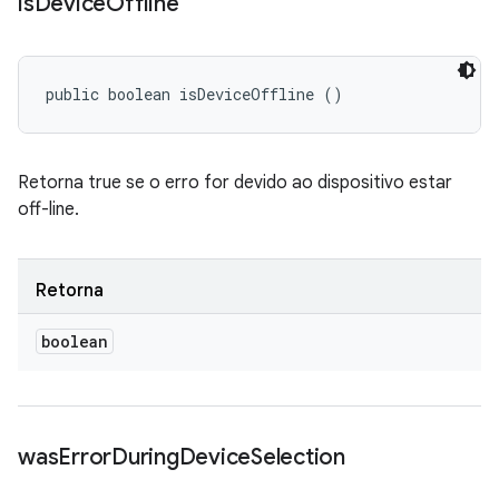
is
Device
Offline
public boolean isDeviceOffline ()
Retorna true se o erro for devido ao dispositivo estar
off-line.
Retorna
boolean
was
Error
During
Device
Selection