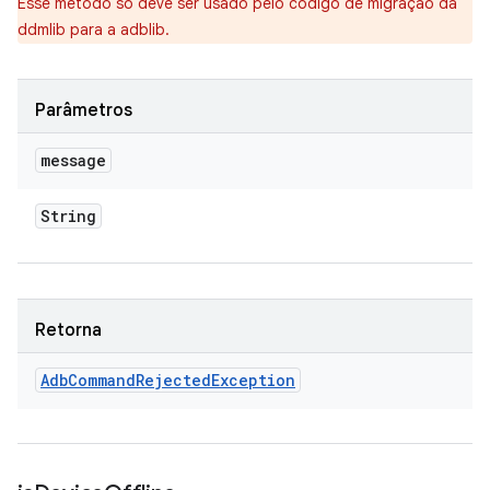
Esse método só deve ser usado pelo código de migração da
ddmlib para a adblib.
Parâmetros
message
String
Retorna
Adb
Command
Rejected
Exception