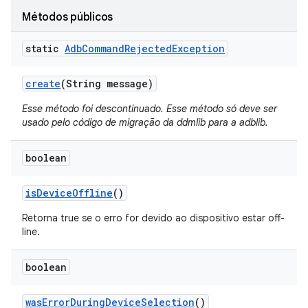
Métodos públicos
static
Adb
Command
Rejected
Exception
create
(String message)
Esse método foi descontinuado. Esse método só deve ser
usado pelo código de migração da ddmlib para a adblib.
boolean
is
Device
Offline
()
Retorna true se o erro for devido ao dispositivo estar off-
line.
boolean
was
Error
During
Device
Selection
()