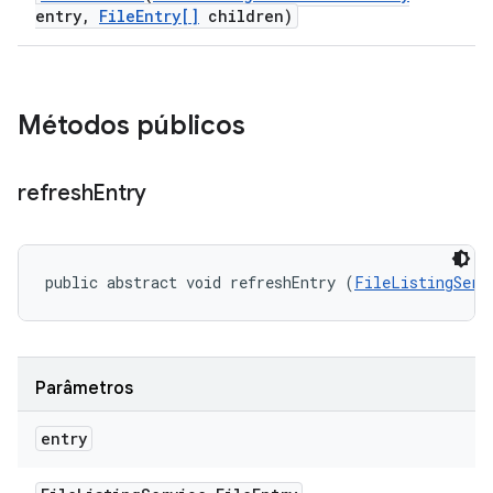
entry
,
File
Entry[]
children)
Métodos públicos
refresh
Entry
public abstract void refreshEntry (
FileListingServ
Parâmetros
entry