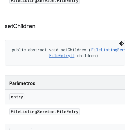
File
Listing
Service
.
File
Entry
set
Children
public abstract void setChildren (
FileListingServi
FileEntry[]
 children)
Parâmetros
entry
File
Listing
Service
.
File
Entry