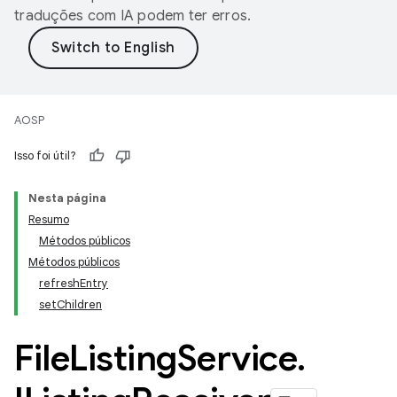
traduções com IA podem ter erros.
AOSP
Isso foi útil?
Nesta página
Resumo
Métodos públicos
Métodos públicos
refreshEntry
setChildren
File
Listing
Service
.