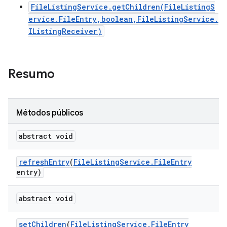
FileListingService.getChildren(FileListingS
ervice.FileEntry,boolean,FileListingService.
IListingReceiver)
Resumo
Métodos públicos
abstract void
refresh
Entry
(
File
Listing
Service
.
File
Entry
entry)
abstract void
set
Children
(
File
Listing
Service
.
File
Entry