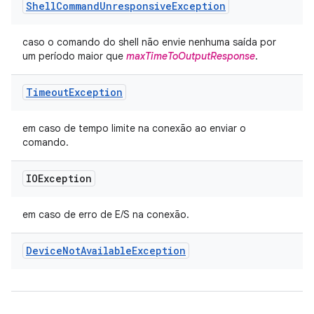
Shell
Command
Unresponsive
Exception
caso o comando do shell não envie nenhuma saída por
um período maior que
maxTimeToOutputResponse
.
Timeout
Exception
em caso de tempo limite na conexão ao enviar o
comando.
IOException
em caso de erro de E/S na conexão.
Device
Not
Available
Exception