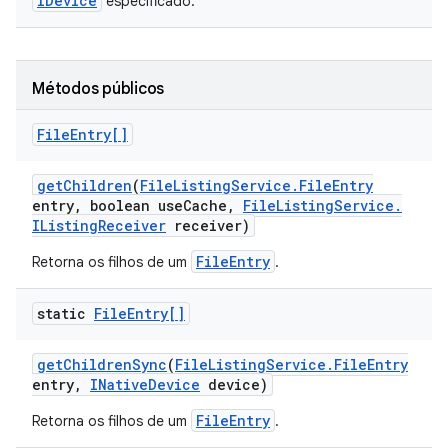
IDevice
especificado.
Métodos públicos
File
Entry[]
get
Children
(
File
Listing
Service
.
File
Entry
entry
,
boolean use
Cache
,
File
Listing
Service
.
IListing
Receiver
receiver)
FileEntry
Retorna os filhos de um
.
static
File
Entry[]
get
Children
Sync
(
File
Listing
Service
.
File
Entry
entry
,
INative
Device
device)
FileEntry
Retorna os filhos de um
.