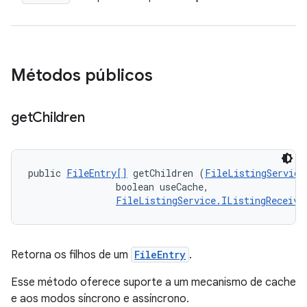
Métodos públicos
get
Children
public 
FileEntry[]
 getChildren (
FileListingService
                boolean useCache, 

FileListingService.IListingReceive
Retorna os filhos de um
FileEntry
.
Esse método oferece suporte a um mecanismo de cache
e aos modos síncrono e assíncrono.