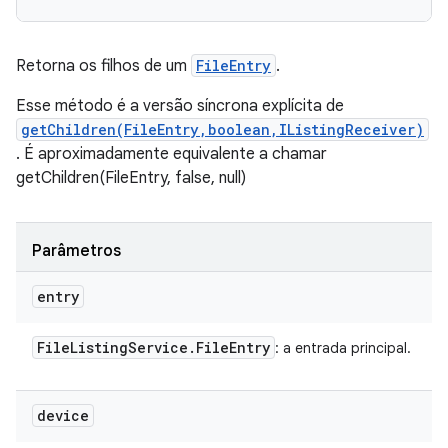
Retorna os filhos de um
FileEntry
.
Esse método é a versão síncrona explícita de
getChildren(FileEntry,boolean,IListingReceiver)
. É aproximadamente equivalente a chamar
getChildren(FileEntry, false, null)
Parâmetros
entry
File
Listing
Service
.
File
Entry
: a entrada principal.
device