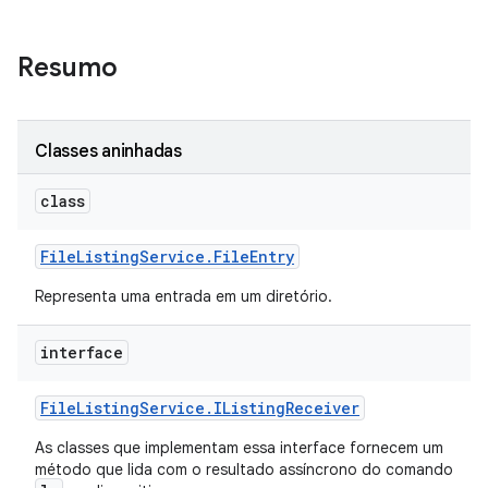
Resumo
Classes aninhadas
class
File
Listing
Service
.
File
Entry
Representa uma entrada em um diretório.
interface
File
Listing
Service
.
IListing
Receiver
As classes que implementam essa interface fornecem um
método que lida com o resultado assíncrono do comando