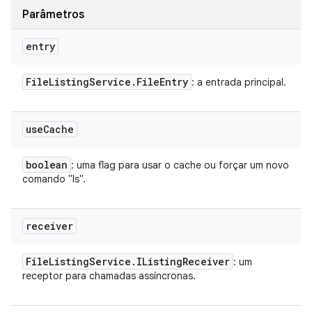
Parâmetros
entry
File
Listing
Service
.
File
Entry
: a entrada principal.
use
Cache
boolean
: uma flag para usar o cache ou forçar um novo
comando "ls".
receiver
File
Listing
Service
.
IListing
Receiver
: um
receptor para chamadas assíncronas.