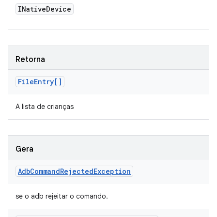
INative
Device
Retorna
File
Entry[]
A lista de crianças
Gera
Adb
Command
Rejected
Exception
se o adb rejeitar o comando.