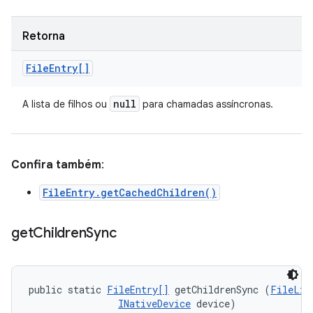
Retorna
File
Entry[]
null
A lista de filhos ou
para chamadas assíncronas.
Confira também
:
FileEntry.getCachedChildren()
get
Children
Sync
public static 
FileEntry[]
 getChildrenSync (
FileLis
INativeDevice
 device)