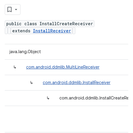
public class InstallCreateReceiver
extends
InstallReceiver
java.lang.Object
↳
com.android.ddmlib.MultiLineReceiver
↳
com.android.ddmlib.InstallReceiver
↳
com.android.ddmlib.InstallCreateRece