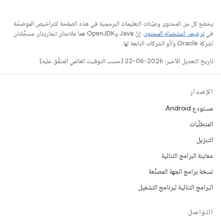
يخضع كل من المحتوى وعيّنات التعليمات البرمجية في هذه الصفحة للتراخيص الموضحّة
في
ترخيص استخدام المحتوى
. إنّ Java وOpenJDK هما علامتان تجاريتان مسجَّلتان
لشركة Oracle و/أو الشركات التابعة لها.
تاريخ التعديل الأخير: 2026-06-22 (حسب التوقيت العالمي المتفَّق عليه)
الإصدار
مستودع Android
المتطلّبات
التنزيل
معاينة البرامج الثنائية
نسخة برامج الجهة المصنِّعة
البرامج الثنائية لبرنامج التشغيل
التواصل