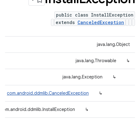
public class InstallException
extends
CanceledException
java.lang.Object
java.lang.Throwable
↳
java.lang.Exception
↳
com.android.ddmlib.CanceledException
↳
com.android.ddmlib.InstallException
↳