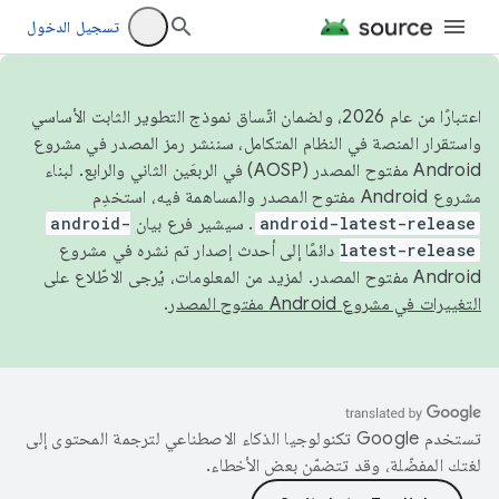
تسجيل الدخول
اعتبارًا من عام 2026، ولضمان اتّساق نموذج التطوير الثابت الأساسي
واستقرار المنصة في النظام المتكامل، سننشر رمز المصدر في مشروع
Android مفتوح المصدر (AOSP) في الربعَين الثاني والرابع. لبناء
مشروع Android مفتوح المصدر والمساهمة فيه، استخدِم
android-latest-release
. سيشير فرع بيان
android-
latest-release
دائمًا إلى أحدث إصدار تم نشره في مشروع
Android مفتوح المصدر. لمزيد من المعلومات، يُرجى الاطّلاع على
التغييرات في مشروع Android مفتوح المصدر
.
تستخدم Google تكنولوجيا الذكاء الاصطناعي لترجمة المحتوى إلى
لغتك المفضّلة، وقد تتضمّن بعض الأخطاء.