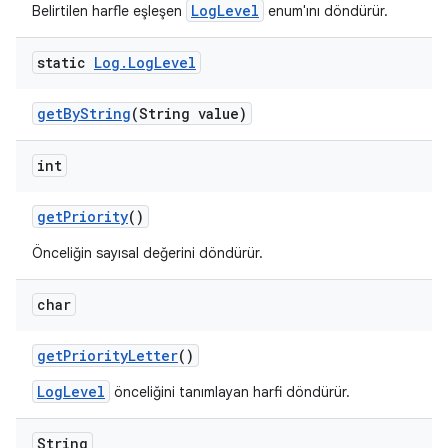
LogLevel
Belirtilen harfle eşleşen
enum'ını döndürür.
static
Log
.
Log
Level
get
By
String
(String value)
int
get
Priority
()
Önceliğin sayısal değerini döndürür.
char
get
Priority
Letter
()
LogLevel
önceliğini tanımlayan harfi döndürür.
String