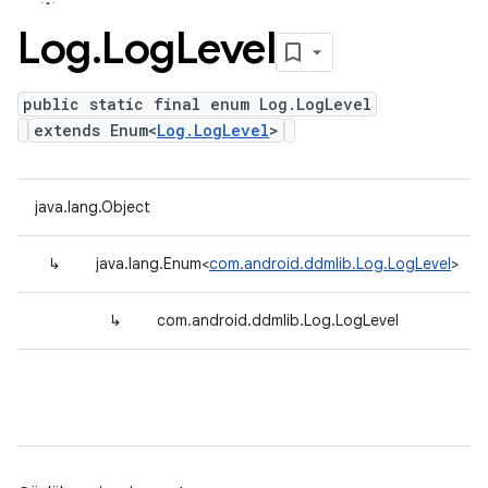
Log
.
Log
Level
public static final enum Log.LogLevel
extends Enum<
Log.LogLevel
>
java.lang.Object
↳
java.lang.Enum<
com.android.ddmlib.Log.LogLevel
>
↳
com.android.ddmlib.Log.LogLevel