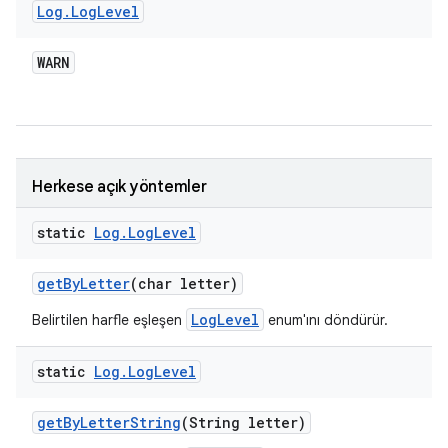
Log
.
Log
Level
WARN
Herkese açık yöntemler
static
Log
.
Log
Level
get
By
Letter
(char letter)
LogLevel
Belirtilen harfle eşleşen
enum'ını döndürür.
static
Log
.
Log
Level
get
By
Letter
String
(String letter)