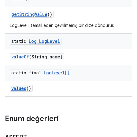
get
String
Value
()
LogLevel'ı temsil eden çevrilmemiş bir dize döndürür.
static
Log
.
Log
Level
value
Of
(String name)
static final
Log
Level[]
values
()
Enum değerleri