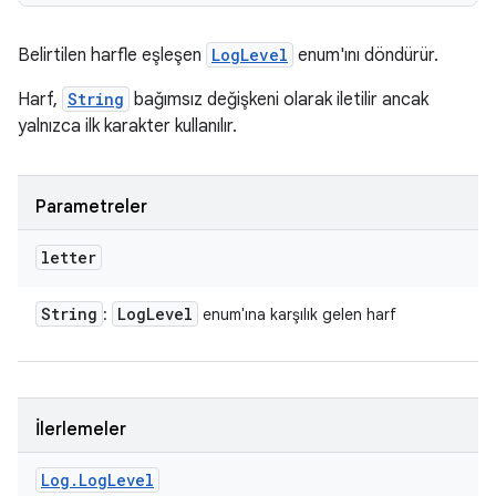
Belirtilen harfle eşleşen
LogLevel
enum'ını döndürür.
Harf,
String
bağımsız değişkeni olarak iletilir ancak
yalnızca ilk karakter kullanılır.
Parametreler
letter
String
Log
Level
:
enum'ına karşılık gelen harf
İlerlemeler
Log
.
Log
Level