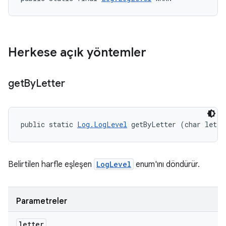
Herkese açık yöntemler
get
By
Letter
public static 
Log.LogLevel
 getByLetter (char lette
Belirtilen harfle eşleşen
LogLevel
enum'ını döndürür.
Parametreler
letter