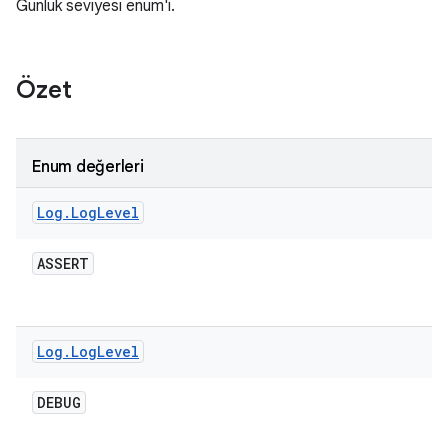
Günlük seviyesi enum'ı.
Özet
Enum değerleri
Log
.
Log
Level
ASSERT
Log
.
Log
Level
DEBUG