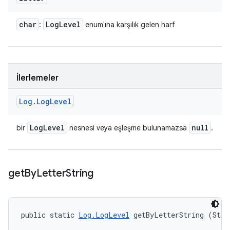
char
Log
Level
:
enum'ına karşılık gelen harf
İlerlemeler
Log
.
Log
Level
Log
Level
null
bir
nesnesi veya eşleşme bulunamazsa
.
get
By
Letter
String
public static 
Log.LogLevel
 getByLetterString (Stri