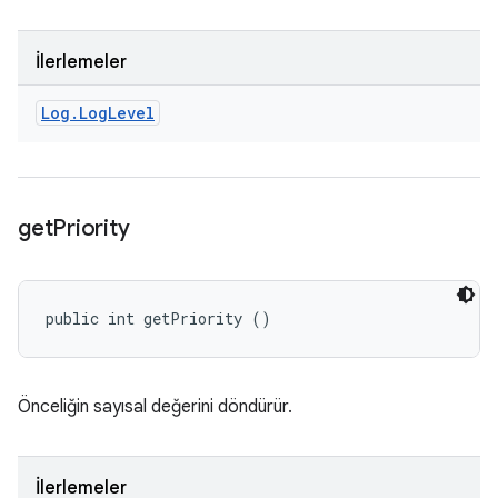
İlerlemeler
Log
.
Log
Level
get
Priority
public int getPriority ()
Önceliğin sayısal değerini döndürür.
İlerlemeler