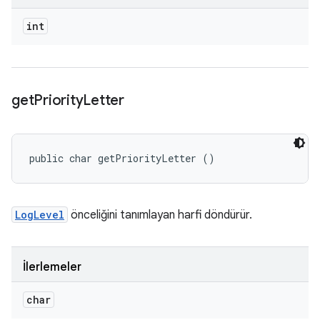
int
get
Priority
Letter
public char getPriorityLetter ()
LogLevel
önceliğini tanımlayan harfi döndürür.
İlerlemeler
char