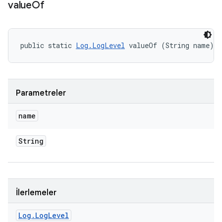
value
Of
public static 
Log.LogLevel
 valueOf (String name)
Parametreler
name
String
İlerlemeler
Log
.
Log
Level