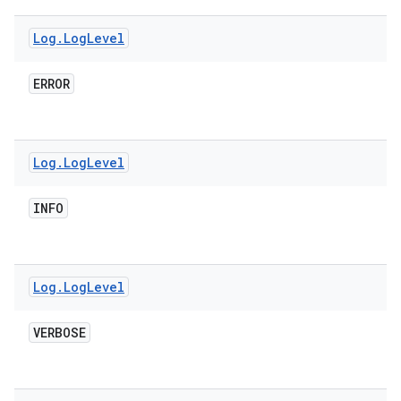
Log
.
Log
Level
ERROR
Log
.
Log
Level
INFO
Log
.
Log
Level
VERBOSE