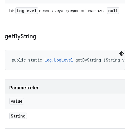
Log
Level
null
bir
nesnesi veya eşleşme bulunamazsa
.
get
By
String
public static 
Log.LogLevel
 getByString (String val
Parametreler
value
String