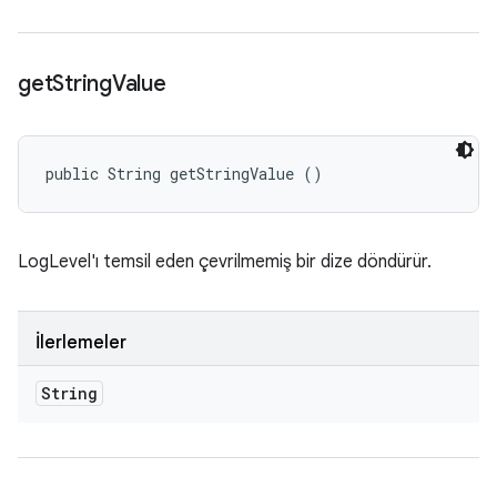
get
String
Value
public String getStringValue ()
LogLevel'ı temsil eden çevrilmemiş bir dize döndürür.
İlerlemeler
String