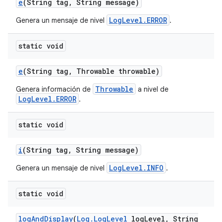
e
(String tag
,
String message)
LogLevel.ERROR
Genera un mensaje de nivel
.
static void
e
(String tag
,
Throwable throwable)
Throwable
Genera información de
a nivel de
LogLevel.ERROR
.
static void
i
(String tag
,
String message)
LogLevel.INFO
Genera un mensaje de nivel
.
static void
log
And
Display
(
Log
.
Log
Level
log
Level
,
String