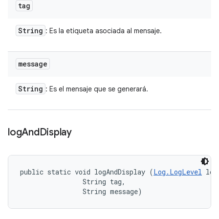
tag
String
: Es la etiqueta asociada al mensaje.
message
String
: Es el mensaje que se generará.
log
And
Display
public static void logAndDisplay (
Log.LogLevel
 log
                String tag, 

                String message)