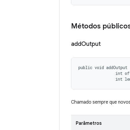
Métodos público
add
Output
public void addOutput 
                int off
                int le
Chamado sempre que novos 
Parâmetros