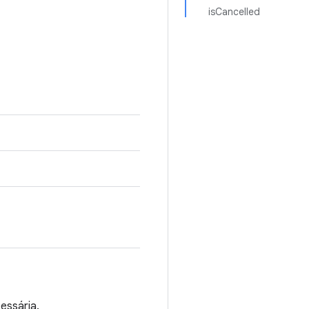
isCancelled
essária.