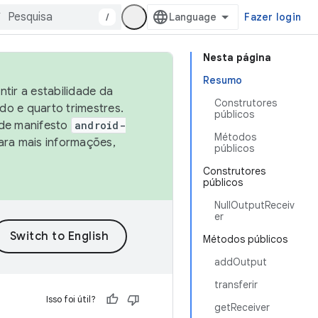
/
Fazer login
Nesta página
Resumo
tir a estabilidade da
Construtores
o e quarto trimestres.
públicos
 de manifesto
android-
Métodos
ara mais informações,
públicos
Construtores
públicos
NullOutputReceiv
er
Métodos públicos
addOutput
transferir
Isso foi útil?
getReceiver