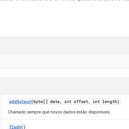
add
Output
(byte[] data
,
int offset
,
int length)
Chamado sempre que novos dados estão disponíveis.
flush
()