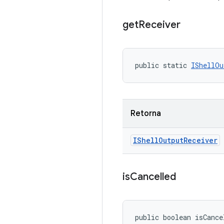
get
Receiver
public static 
IShellOu
Retorna
IShell
Output
Receiver
is
Cancelled
public boolean isCance