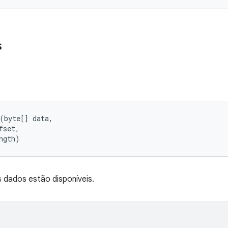
s
(byte[] data, 

set, 

ngth)
dados estão disponíveis.