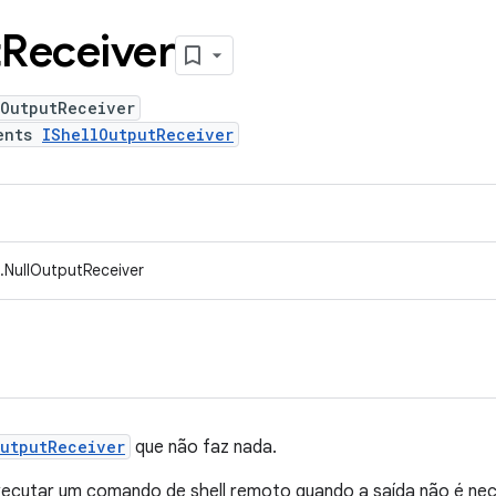
t
Receiver
lOutputReceiver
ents
IShellOutputReceiver
.NullOutputReceiver
OutputReceiver
que não faz nada.
xecutar um comando de shell remoto quando a saída não é nec