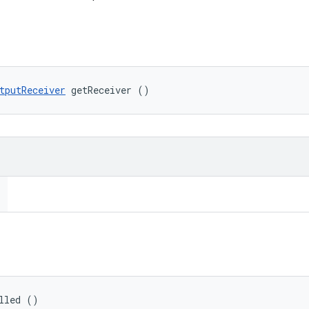
tputReceiver
 getReceiver ()
lled ()