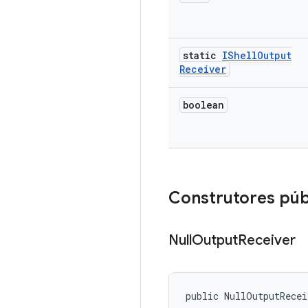
static
IShell
Output
Receiver
boolean
Construtores púb
Null
Output
Receiver
public NullOutputRece