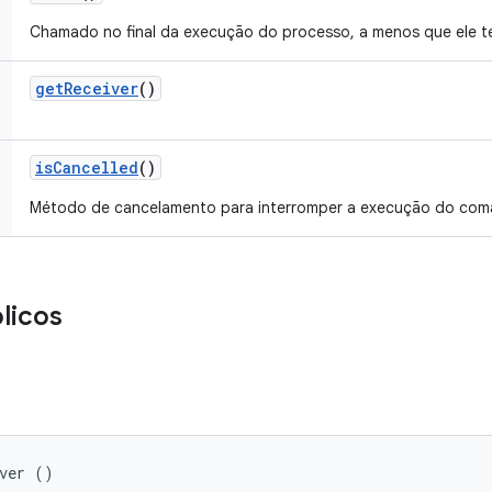
Chamado no final da execução do processo, a menos que ele t
get
Receiver
()
is
Cancelled
()
Método de cancelamento para interromper a execução do coma
licos
iver ()