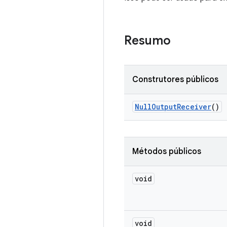
Resumo
Construtores públicos
Null
Output
Receiver
()
Métodos públicos
void
void