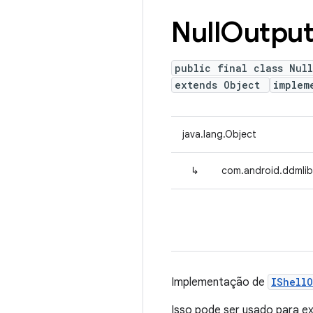
Null
Outpu
public final class Nul
extends Object
implem
java.lang.Object
↳
com.android.ddmlib
Implementação de
IShell
Isso pode ser usado para e