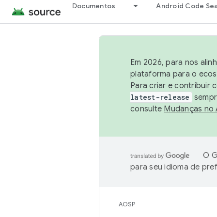
Documentos
Android Code Se
Em 2026, para nos alin
plataforma para o ecos
Para criar e contribuir
latest-release
sempre
consulte
Mudanças no
O G
para seu idioma de pre
AOSP