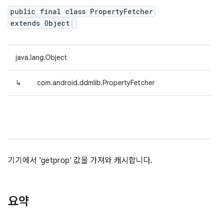
public final class PropertyFetcher
extends Object
java.lang.Object
↳
com.android.ddmlib.PropertyFetcher
기기에서 'getprop' 값을 가져와 캐시합니다.
요약