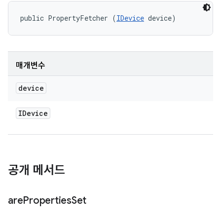
public PropertyFetcher (
IDevice
 device)
매개변수
device
IDevice
공개 메서드
are
Properties
Set