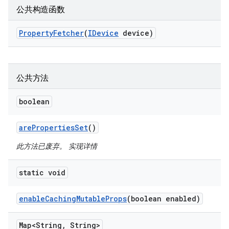
公共构造函数
Property
Fetcher
(
IDevice
device)
公共方法
boolean
are
Properties
Set
()
此方法已废弃。 实现详情
static void
enable
Caching
Mutable
Props
(boolean enabled)
Map<String
,
String>