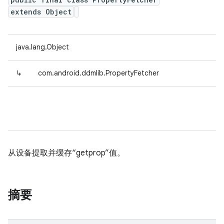
extends Object
java.lang.Object
↳
com.android.ddmlib.PropertyFetcher
从设备提取并缓存“getprop”值。
摘要