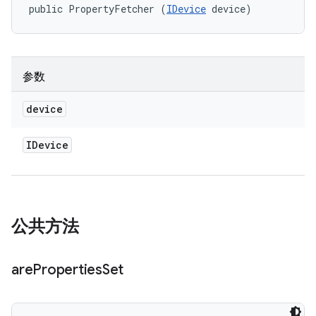
public PropertyFetcher (
IDevice
 device)
参数
device
IDevice
公共方法
are
Properties
Set