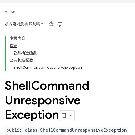
AOSP
该内容对您有帮助吗？
本页内容
摘要
公共构造函数
公共构造函数
ShellCommandUnresponsiveException
Shell
Command
Unresponsive
Exception
public class ShellCommandUnresponsiveException