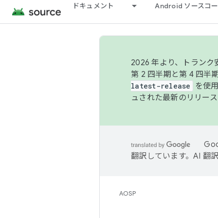
ドキュメント
Android ソース
2026 年より、トラ
第 2 四半期と第 4 四
latest-release
を使用
ュされた最新のリリース
Go
翻訳しています。AI 
AOSP