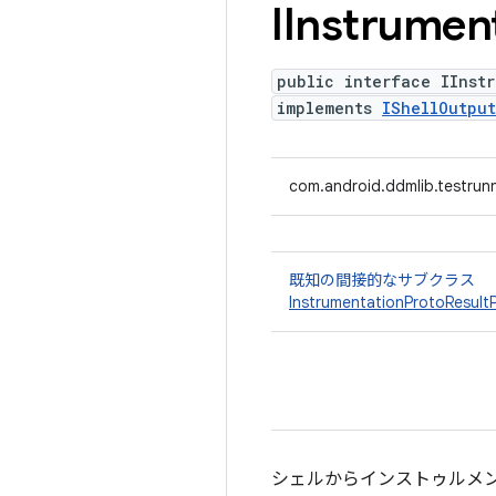
IInstrumen
public interface IInstr
implements
IShellOutpu
com.android.ddmlib.testrunn
既知の間接的なサブクラス
InstrumentationProtoResult
シェルからインストゥルメ