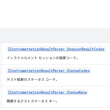
IInstrumentation
Result
Parser
.
Session
Result
Codes
インストゥルメント セッションの結果コード。
IInstrumentation
Result
Parser
.
Status
Codes
テスト結果のステータス コード。
IInstrumentation
Result
Parser
.
Status
Keys
関連するテストステータス キー。