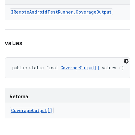
IRemote
Android
Test
Runner
.
Coverage
Output
values
public static final 
CoverageOutput[]
 values ()
Retorna
Coverage
Output[]