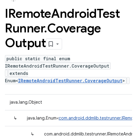
IRemote
Android
Test
Runner
.
Coverage
Output
public static final enum
IRemoteAndroidTestRunner.CoverageOutput
extends
Enum<
IRemoteAndroidTestRunner.CoverageOutput
>
java.lang.Object
↳
java.lang.Enum<
com.android.ddmlib.testrunner.IRemo
↳
com.android.ddmlib.testrunner.IRemoteAndro