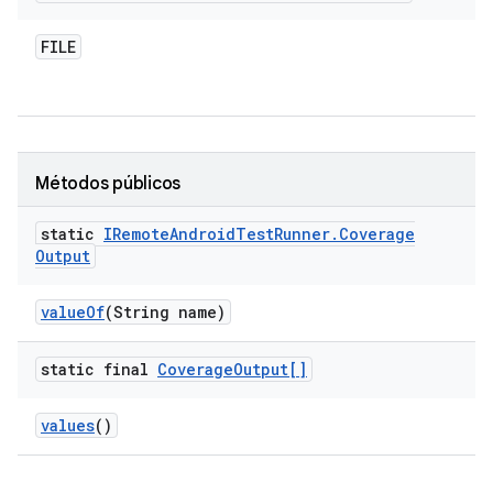
FILE
Métodos públicos
static
IRemote
Android
Test
Runner
.
Coverage
Output
value
Of
(String name)
static final
Coverage
Output[]
values
()