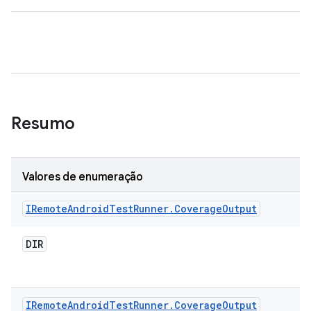
Resumo
Valores de enumeração
IRemote
Android
Test
Runner
.
Coverage
Output
DIR
IRemote
Android
Test
Runner
.
Coverage
Output