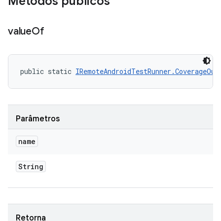
Métodos públicos
value
Of
public static 
IRemoteAndroidTestRunner.CoverageOut
Parâmetros
name
String
Retorna