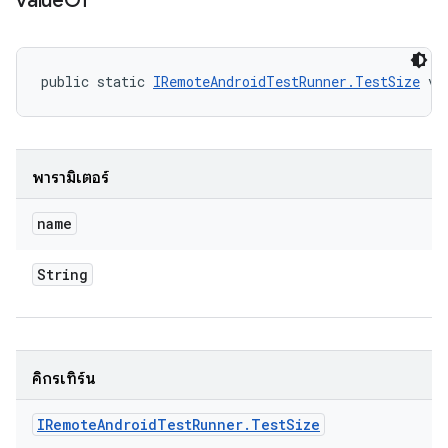
value
Of
public static 
IRemoteAndroidTestRunner.TestSize
 va
พารามิเตอร์
name
String
คิกรีเทิร์น
IRemote
Android
Test
Runner
.
Test
Size