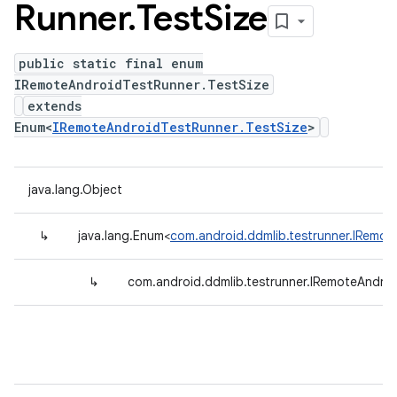
Runner
.
Test
Size
public static final enum
IRemoteAndroidTestRunner.TestSize
extends
Enum<
IRemoteAndroidTestRunner.TestSize
>
java.lang.Object
↳
java.lang.Enum<
com.android.ddmlib.testrunner.IRemot
↳
com.android.ddmlib.testrunner.IRemoteAndroi