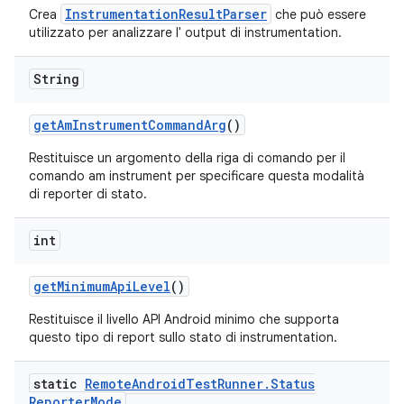
InstrumentationResultParser
Crea
che può essere
utilizzato per analizzare l' output di instrumentation.
String
get
Am
Instrument
Command
Arg
()
Restituisce un argomento della riga di comando per il
comando am instrument per specificare questa modalità
di reporter di stato.
int
get
Minimum
Api
Level
()
Restituisce il livello API Android minimo che supporta
questo tipo di report sullo stato di instrumentation.
static
Remote
Android
Test
Runner
.
Status
Reporter
Mode