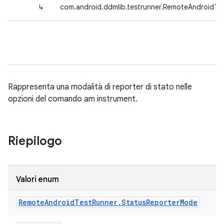
↳
com.android.ddmlib.testrunner.RemoteAndroidTe
Rappresenta una modalità di reporter di stato nelle
opzioni del comando am instrument.
Riepilogo
Valori enum
Remote
Android
Test
Runner
.
Status
Reporter
Mode