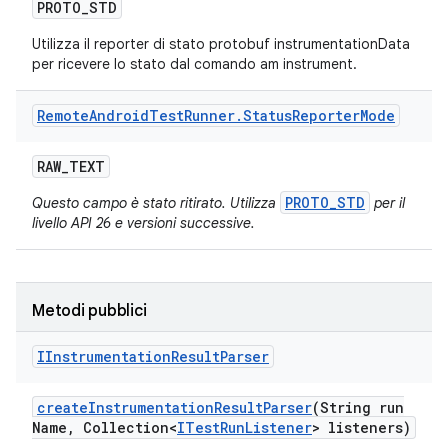
PROTO
_
STD
Utilizza il reporter di stato protobuf instrumentationData
per ricevere lo stato dal comando am instrument.
Remote
Android
Test
Runner
.
Status
Reporter
Mode
RAW
_
TEXT
PROTO_STD
Questo campo è stato ritirato. Utilizza
per il
livello API 26 e versioni successive.
Metodi pubblici
IInstrumentation
Result
Parser
create
Instrumentation
Result
Parser
(String run
Name
,
Collection<
ITest
Run
Listener
> listeners)