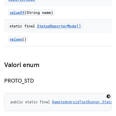
value
Of
(String name)
static final
Status
Reporter
Mode[]
values
()
Valori enum
PROTO
_
STD
public static final 
RemoteAndroidTestRunner.Status