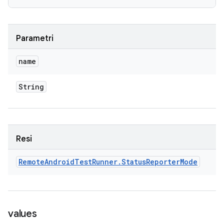
Parametri
name
String
Resi
Remote
Android
Test
Runner
.
Status
Reporter
Mode
values