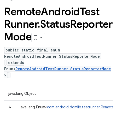
Remote
Android
Test
Runner
.
Status
Reporter
Mode
public static final enum
RemoteAndroidTestRunner.StatusReporterMode
extends
Enum<
RemoteAndroidTestRunner.StatusReporterMode
>
java.lang.Object
↳
java.lang.Enum<
com.android.ddmlib.testrunner.Remote