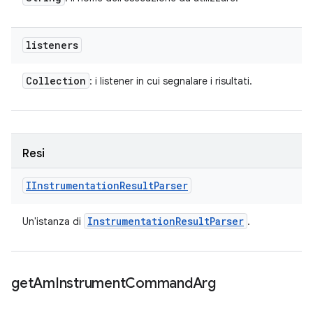
listeners
Collection
: i listener in cui segnalare i risultati.
Resi
IInstrumentation
Result
Parser
Instrumentation
Result
Parser
Un'istanza di
.
get
Am
Instrument
Command
Arg