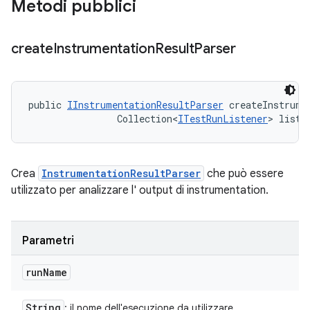
Metodi pubblici
create
Instrumentation
Result
Parser
public 
IInstrumentationResultParser
 createInstrume
                Collection<
ITestRunListener
> liste
Crea
InstrumentationResultParser
che può essere
utilizzato per analizzare l' output di instrumentation.
Parametri
run
Name
String
: il nome dell'esecuzione da utilizzare.