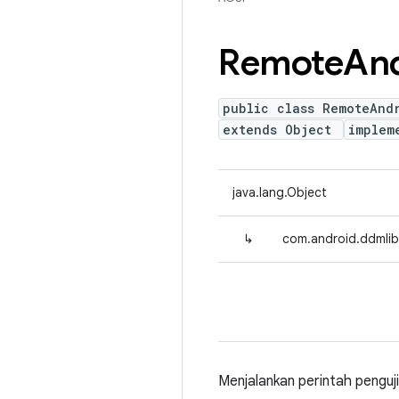
Remote
An
public class RemoteAnd
extends Object
implem
java.lang.Object
↳
com.android.ddmlib
Menjalankan perintah penguji