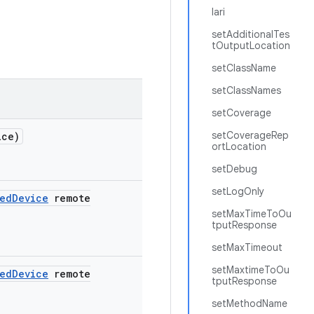
lari
setAdditionalTes
tOutputLocation
setClassName
setClassNames
setCoverage
setCoverageRep
ice)
ortLocation
setDebug
setLogOnly
led
Device
remote
setMaxTimeToOu
tputResponse
setMaxTimeout
setMaxtimeToOu
led
Device
remote
tputResponse
setMethodName