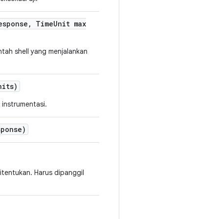
esponse
,
Time
Unit max
tah shell yang menjalankan
nits)
instrumentasi.
sponse)
tentukan. Harus dipanggil