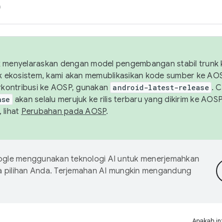
h
uk menyelaraskan dengan model pengembangan stabil trunk
tuk ekosistem, kami akan memublikasikan kode sumber ke A
kontribusi ke AOSP, gunakan
android-latest-release
. 
ase
akan selalu merujuk ke rilis terbaru yang dikirim ke AO
 lihat
Perubahan pada AOSP
.
gle menggunakan teknologi AI untuk menerjemahkan
a pilihan Anda. Terjemahan AI mungkin mengandung
Apakah in