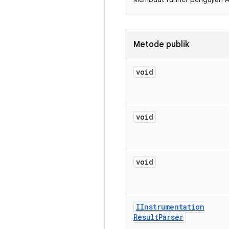
Metode publik
void
void
void
IInstrumentation
Result
Parser