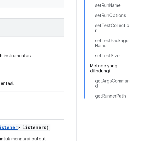
setRunName
setRunOptions
setTestCollectio
n
setTestPackage
Name
 instrumentasi.
setTestSize
Metode yang
dilindungi
getArgsComman
entasi.
d
getRunnerPath
istener
> listeners)
untuk mengurai output