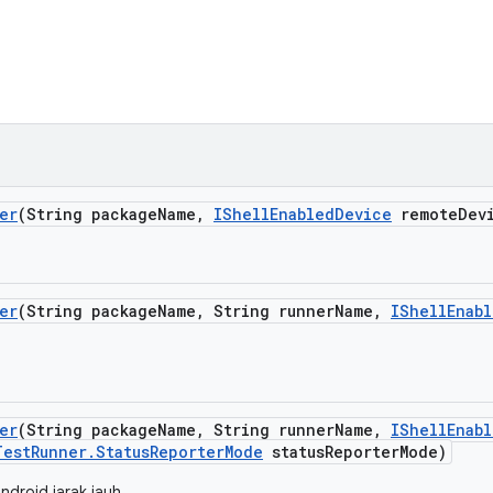
er
(String package
Name
,
IShell
Enabled
Device
remote
Dev
er
(String package
Name
,
String runner
Name
,
IShell
Enab
er
(String package
Name
,
String runner
Name
,
IShell
Enab
Test
Runner
.
Status
Reporter
Mode
status
Reporter
Mode)
droid jarak jauh.