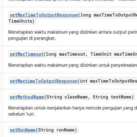
set
Max
Time
To
Output
Response
(long max
Time
To
Output
R
Time
Units)
Menetapkan waktu maksimum yang diizinkan antara output perin
pengujian di perangkat.
set
Max
Timeout
(long max
Timeout
,
Time
Unit max
Time
U
Menetapkan waktu maksimum yang diizinkan untuk penyelesaian 
set
Maxtime
To
Output
Response
(int max
Time
To
Output
Re
set
Method
Name
(String class
Name
,
String test
Name)
Menetapkan untuk menjalankan hanya metode pengujian yang di
sebelum 'run'.
set
Run
Name
(String run
Name)