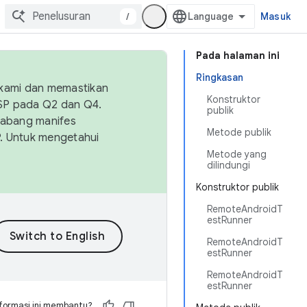
/
Masuk
Pada halaman ini
Ringkasan
 kami dan memastikan
Konstruktor
OSP pada Q2 dan Q4.
publik
Cabang manifes
Metode publik
SP. Untuk mengetahui
Metode yang
dilindungi
Konstruktor publik
RemoteAndroidT
estRunner
RemoteAndroidT
estRunner
RemoteAndroidT
estRunner
formasi ini membantu?