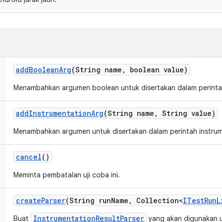
add
Boolean
Arg
(String name
,
boolean value)
Menambahkan argumen boolean untuk disertakan dalam perintah
add
Instrumentation
Arg
(String name
,
String value)
Menambahkan argumen untuk disertakan dalam perintah instrum
cancel
()
Meminta pembatalan uji coba ini.
create
Parser
(String run
Name
,
Collection<
ITest
Run
L
InstrumentationResultParser
Buat
yang akan digunakan 