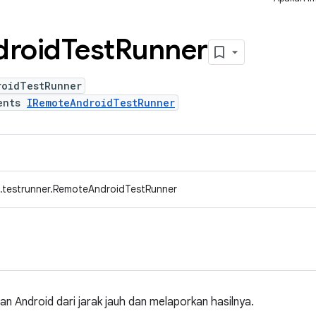
droid
Test
Runner
roidTestRunner
ents
IRemoteAndroidTestRunner
.testrunner.RemoteAndroidTestRunner
an Android dari jarak jauh dan melaporkan hasilnya.