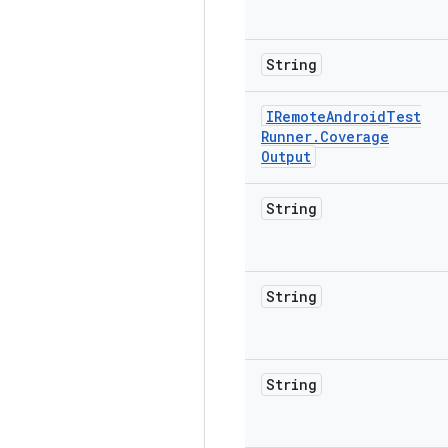
String
IRemote
Android
Test
Runner
.
Coverage
Output
String
String
String