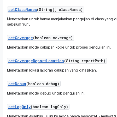
set
Class
Names
(String[] class
Names)
Menetapkan untuk hanya menjalankan pengujian di class yang di
sebelum 'run'.
set
Coverage
(boolean coverage)
Menetapkan mode cakupan kode untuk proses pengujian ini.
set
Coverage
Report
Location
(String report
Path)
Menetapkan lokasi laporan cakupan yang dihasilkan.
set
Debug
(boolean debug)
Menetapkan mode debug untuk pengujian ini.
set
Log
Only
(boolean log
Only)
Menetapkan eksekusi uji ini ke mode hanya mencatat - melewati e