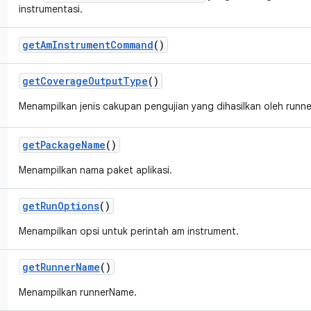
instrumentasi.
get
Am
Instrument
Command
()
get
Coverage
Output
Type
()
Menampilkan jenis cakupan pengujian yang dihasilkan oleh runne
get
Package
Name
()
Menampilkan nama paket aplikasi.
get
Run
Options
()
Menampilkan opsi untuk perintah am instrument.
get
Runner
Name
()
Menampilkan runnerName.