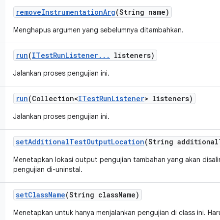
remove
Instrumentation
Arg
(String name)
Menghapus argumen yang sebelumnya ditambahkan.
run
(
ITest
Run
Listener
.
.
.
listeners)
Jalankan proses pengujian ini.
run
(Collection<
ITest
Run
Listener
> listeners)
Jalankan proses pengujian ini.
set
Additional
Test
Output
Location
(String additional
Menetapkan lokasi output pengujian tambahan yang akan disalin
pengujian di-uninstal.
set
Class
Name
(String class
Name)
Menetapkan untuk hanya menjalankan pengujian di class ini. Haru