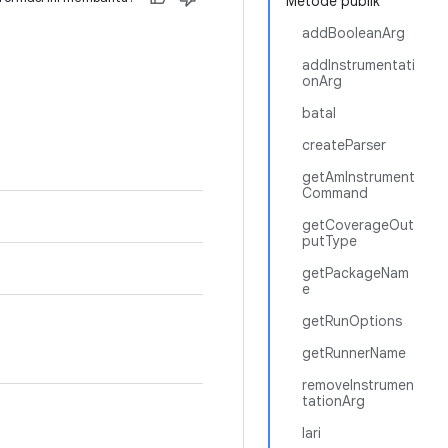
Metode publik
addBooleanArg
addInstrumentati
onArg
batal
createParser
getAmInstrument
Command
getCoverageOut
putType
getPackageNam
e
getRunOptions
getRunnerName
removeInstrumen
tationArg
lari