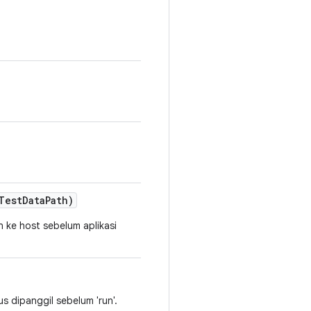
Test
Data
Path)
 ke host sebelum aplikasi
s dipanggil sebelum 'run'.