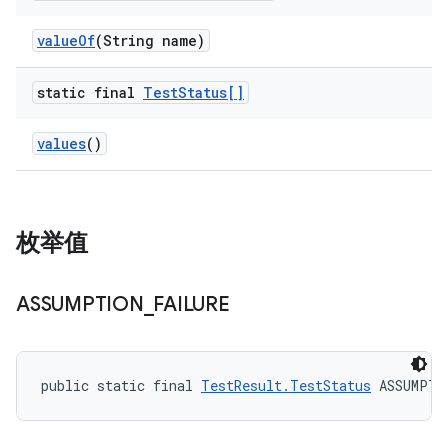
value
Of
(String name)
static final
Test
Status[]
values
()
枚举值
ASSUMPTION
_
FAILURE
public static final 
TestResult.TestStatus
 ASSUMPTI