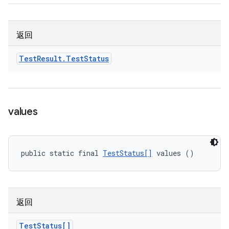
返回
Test
Result
.
Test
Status
values
public static final 
TestStatus[]
 values ()
返回
Test
Status[]