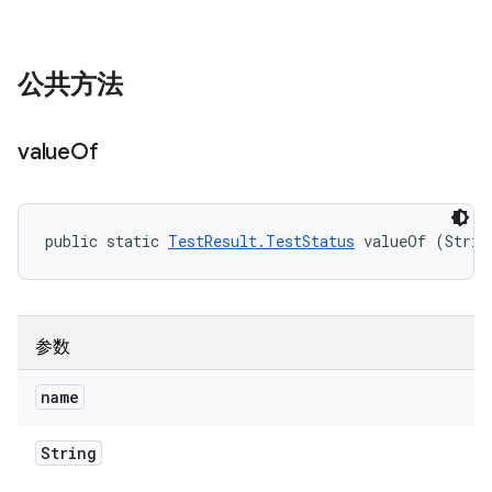
公共方法
value
Of
public static 
TestResult.TestStatus
 valueOf (Strin
参数
name
String