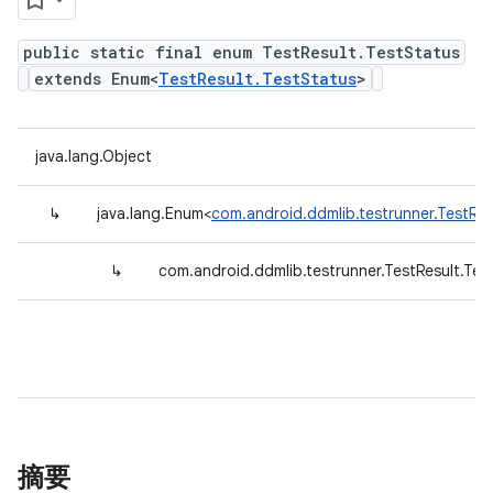
public static final enum TestResult.TestStatus
extends Enum<
TestResult.TestStatus
>
java.lang.Object
↳
java.lang.Enum<
com.android.ddmlib.testrunner.TestRes
↳
com.android.ddmlib.testrunner.TestResult.Tes
摘要