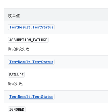
枚举值
Test
Result
.
Test
Status
ASSUMPTION
_
FAILURE
测试假设失败
Test
Result
.
Test
Status
FAILURE
测试失败。
Test
Result
.
Test
Status
IGNORED