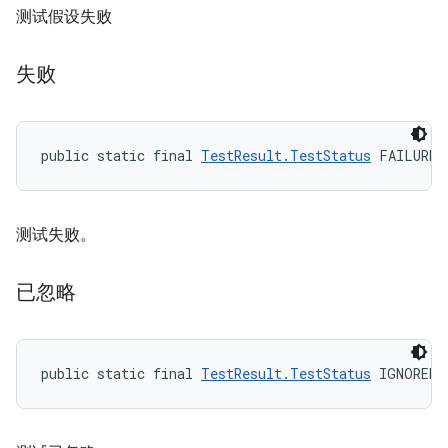
测试假设失败
失败
public static final 
TestResult.TestStatus
 FAILURE
测试失败。
已忽略
public static final 
TestResult.TestStatus
 IGNORED