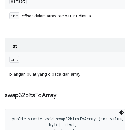
offset
int
: offset dalam array tempat int dimulai
Hasil
int
bilangan bulat yang dibaca dari array
swap32bits
To
Array
public static void swap32bitsToArray (int value, 

                byte[] dest, 
