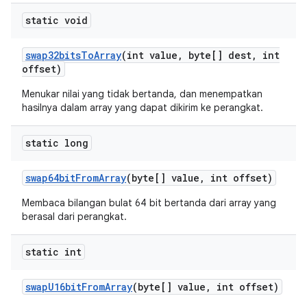
static void
swap32bits
To
Array
(int value
,
byte[] dest
,
int
offset)
Menukar nilai yang tidak bertanda, dan menempatkan
hasilnya dalam array yang dapat dikirim ke perangkat.
static long
swap64bit
From
Array
(byte[] value
,
int offset)
Membaca bilangan bulat 64 bit bertanda dari array yang
berasal dari perangkat.
static int
swap
U16bit
From
Array
(byte[] value
,
int offset)