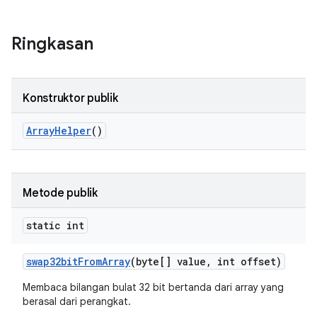
Ringkasan
Konstruktor publik
Array
Helper
()
Metode publik
static int
swap32bit
From
Array
(byte[] value
,
int offset)
Membaca bilangan bulat 32 bit bertanda dari array yang
berasal dari perangkat.