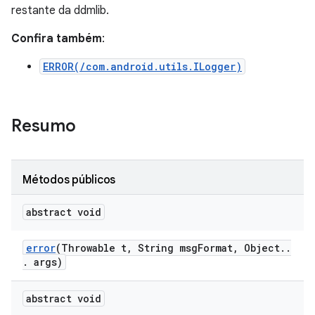
restante da ddmlib.
Confira também
:
ERROR(/com.android.utils.ILogger)
Resumo
Métodos públicos
abstract void
error
(Throwable t
,
String msg
Format
,
Object
.
.
.
args)
abstract void