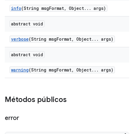
info
(String msg
Format
,
Object
.
.
.
args)
abstract void
verbose
(String msg
Format
,
Object
.
.
.
args)
abstract void
warning
(String msg
Format
,
Object
.
.
.
args)
Métodos públicos
error