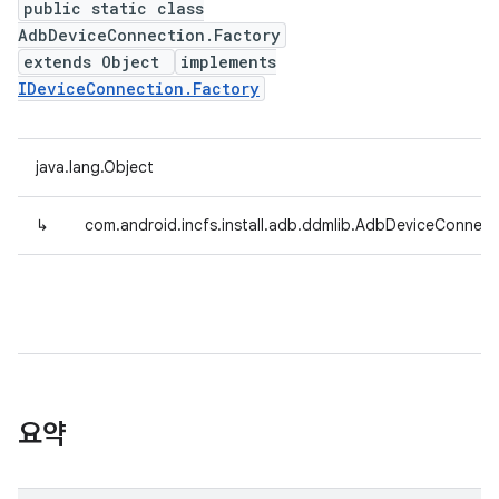
public static class
AdbDeviceConnection.Factory
extends Object
implements
IDeviceConnection.Factory
java.lang.Object
↳
com.android.incfs.install.adb.ddmlib.AdbDeviceConnect
요약