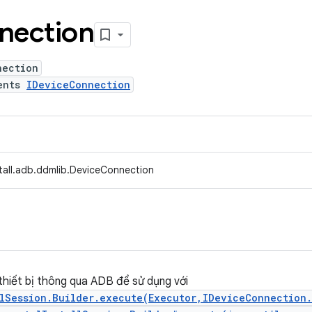
nection
nection
ents
IDeviceConnection
stall.adb.ddmlib.DeviceConnection
 thiết bị thông qua ADB để sử dụng với
llSession.Builder.execute(Executor,IDeviceConnection