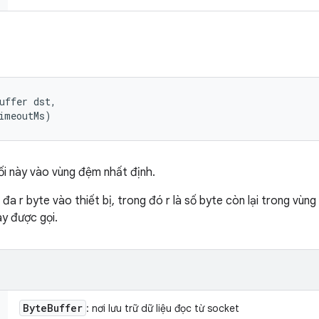
uffer dst, 

imeoutMs)
ối này vào vùng đệm nhất định.
a r byte vào thiết bị, trong đó r là số byte còn lại trong vùng 
ày được gọi.
Byte
Buffer
: nơi lưu trữ dữ liệu đọc từ socket