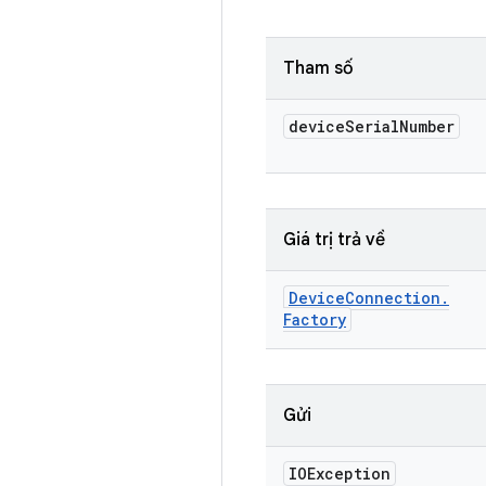
Tham số
device
Serial
Number
Giá trị trả về
Device
Connection
.
Factory
Gửi
IOException