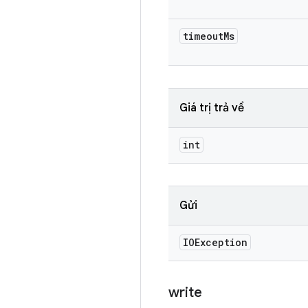
timeout
Ms
Giá trị trả về
int
Gửi
IOException
write