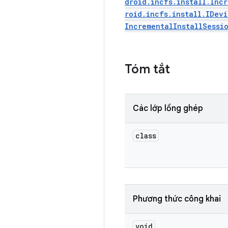
droid.incfs.install.Inc
roid.incfs.install.IDev
IncrementalInstallSessi
Tóm tắt
Các lớp lồng ghép
class
Phương thức công khai
void