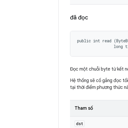
đã đọc
public int read (ByteB
                long t
Đọc một chuỗi byte từ kết n
Hệ thống sẽ cố gắng đọc tối đ
tại thời điểm phương thức n
Tham số
dst