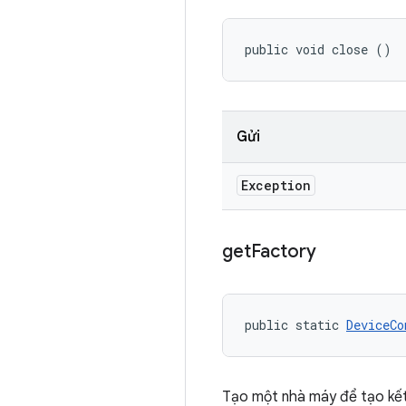
public void close ()
Gửi
Exception
get
Factory
public static 
DeviceCo
Tạo một nhà máy để tạo kết n