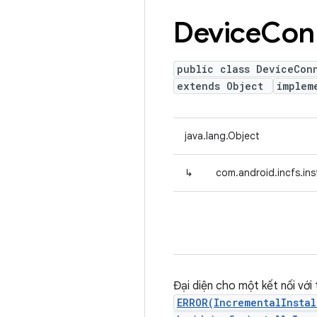
Device
Con
public class DeviceCon
extends Object
implem
java.lang.Object
↳
com.android.incfs.in
Đại diện cho một kết nối với
ERROR(IncrementalInsta