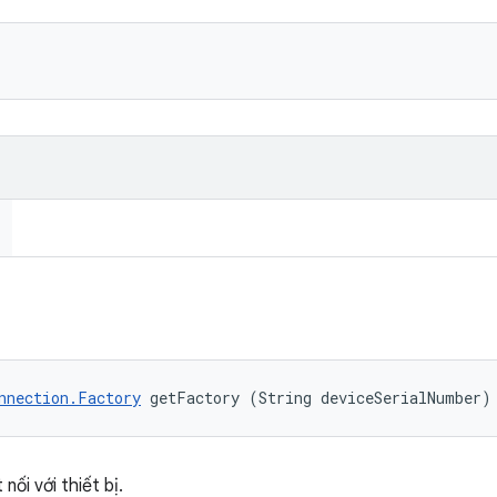
nnection.Factory
 getFactory (String deviceSerialNumber)
ối với thiết bị.