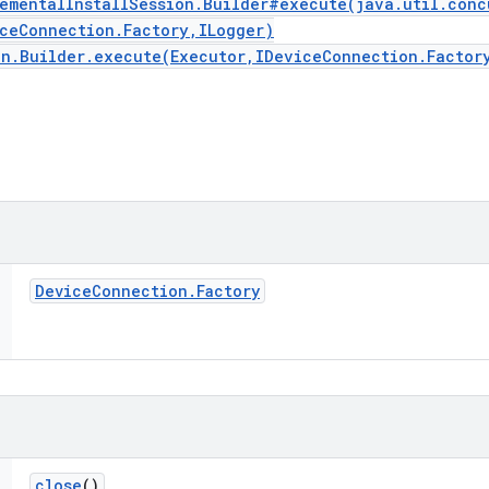
rementalInstallSession.Builder#execute(java.util.conc
iceConnection.Factory,ILogger)
on.Builder.execute(Executor,IDeviceConnection.Factor
Device
Connection
.
Factory
close
()