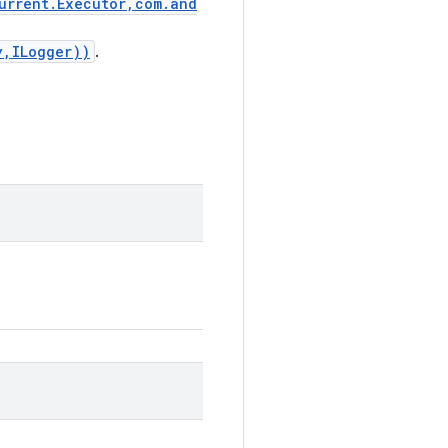
urrent.Executor,com.and
y,ILogger))
.