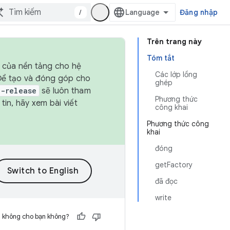
/
Đăng nhập
Trên trang này
Tóm tắt
h của nền tảng cho hệ
Các lớp lồng
 Để tạo và đóng góp cho
ghép
t-release
sẽ luôn tham
Phương thức
in, hãy xem bài viết
công khai
Phương thức công
khai
đóng
getFactory
đã đọc
write
h không cho bạn không?