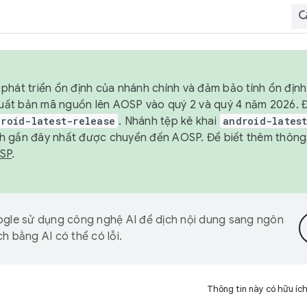
phát triển ổn định của nhánh chính và đảm bảo tính ổn địn
ẽ xuất bản mã nguồn lên AOSP vào quý 2 và quý 4 năm 2026.
droid-latest-release
. Nhánh tệp kê khai
android-lates
h gần đây nhất được chuyển đến AOSP. Để biết thêm thông t
OSP
.
gle sử dụng công nghệ AI để dịch nội dung sang ngôn
h bằng AI có thể có lỗi.
Thông tin này có hữu íc