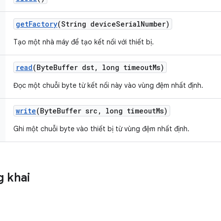
get
Factory
(String device
Serial
Number)
Tạo một nhà máy để tạo kết nối với thiết bị.
read
(Byte
Buffer dst
,
long timeout
Ms)
Đọc một chuỗi byte từ kết nối này vào vùng đệm nhất định.
write
(Byte
Buffer src
,
long timeout
Ms)
Ghi một chuỗi byte vào thiết bị từ vùng đệm nhất định.
 khai