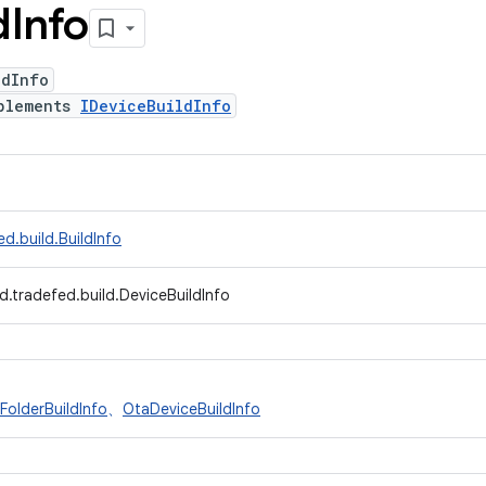
d
Info
ldInfo
plements
IDeviceBuildInfo
d.build.BuildInfo
d.tradefed.build.DeviceBuildInfo
FolderBuildInfo
、
OtaDeviceBuildInfo