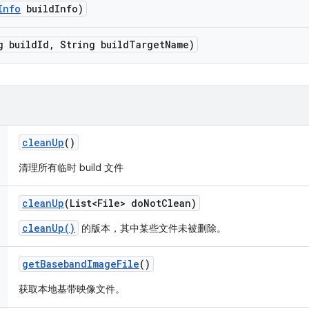
Info
build
Info)
g build
Id
,
String build
Target
Name)
clean
Up
()
清理所有临时 build 文件
clean
Up
(List<File> do
Not
Clean)
cleanUp()
的版本，其中某些文件未被删除。
get
Baseband
Image
File
()
获取本地基带映像文件。