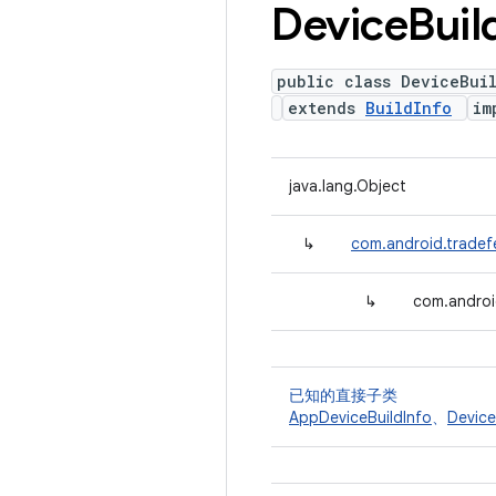
Device
Buil
public class DeviceBui
extends
BuildInfo
im
java.lang.Object
↳
com.android.tradefe
↳
com.androi
已知的直接子类
AppDeviceBuildInfo
、
Device