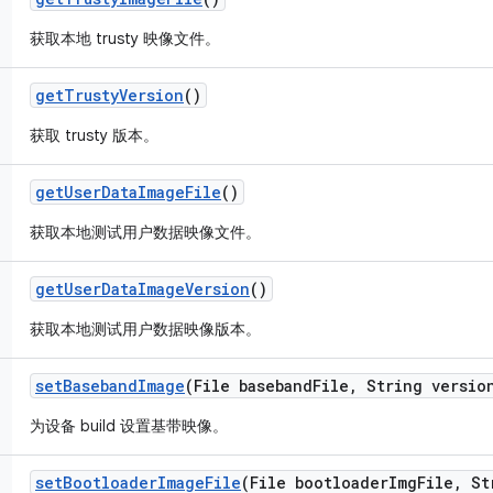
获取本地 trusty 映像文件。
get
Trusty
Version
()
获取 trusty 版本。
get
User
Data
Image
File
()
获取本地测试用户数据映像文件。
get
User
Data
Image
Version
()
获取本地测试用户数据映像版本。
set
Baseband
Image
(File baseband
File
,
String versio
为设备 build 设置基带映像。
set
Bootloader
Image
File
(File bootloader
Img
File
,
Str