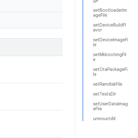
ge
setBootloaderIm
ageFile
setDeviceBuildFl
avor
setDeviceImageFi
le
setMkbootimgFil
e
setOtaPackageFi
le
setRamdiskFile
setTestsDir
setUserDataImag
eFile
unmountAll