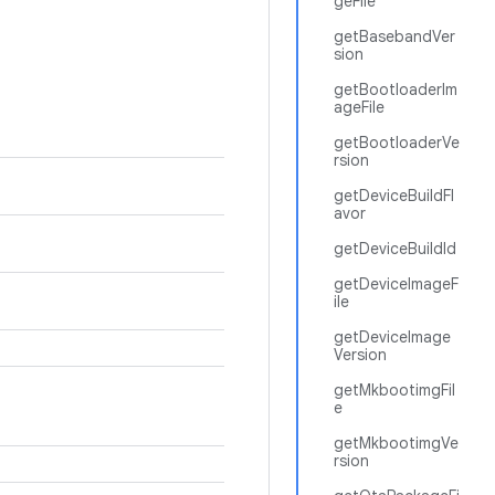
geFile
getBasebandVer
sion
getBootloaderIm
ageFile
getBootloaderVe
rsion
getDeviceBuildFl
avor
getDeviceBuildId
getDeviceImageF
ile
getDeviceImage
Version
getMkbootimgFil
e
getMkbootimgVe
rsion