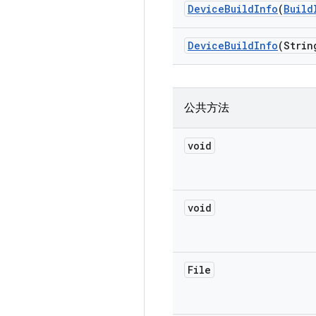
Device
Build
Info
(
Build
Device
Build
Info
(Strin
公共方法
void
void
File