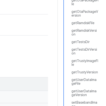
getOtaPackageFi
le
getOtaPackageV
ersion
getRamdiskFile
getRamdiskVersi
on
getTestsDir
getTestsDirVersi
on
getTrustyImageFi
le
getTrustyVersion
getUserDataIma
geFile
getUserDataIma
geVersion
setBasebandIma