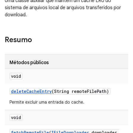
Uma classe auxiliar que mantém um cache LRU do
sistema de arquivos local de arquivos transferidos por
download.
Resumo
Métodos públicos
void
delete
Cache
Entry
(String remote
File
Path)
Permite excluir uma entrada do cache.
void
fetch
Remote
File
(
IFile
Downloader
downloader
,