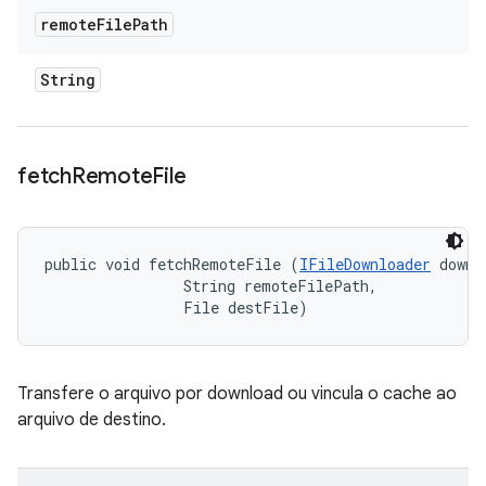
remote
File
Path
String
fetch
Remote
File
public void fetchRemoteFile (
IFileDownloader
 downl
                String remoteFilePath, 

                File destFile)
Transfere o arquivo por download ou vincula o cache ao
arquivo de destino.