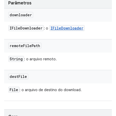
Parâmetros
downloader
IFile
Downloader
IFile
Downloader
: o
remote
File
Path
String
: o arquivo remoto.
dest
File
File
: o arquivo de destino do download.