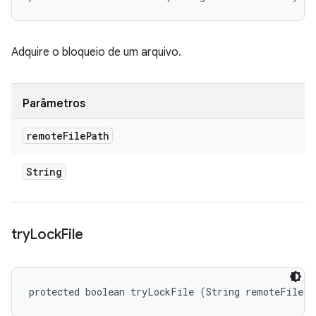
Adquire o bloqueio de um arquivo.
Parâmetros
remote
File
Path
String
try
Lock
File
protected boolean tryLockFile (String remoteFilePa