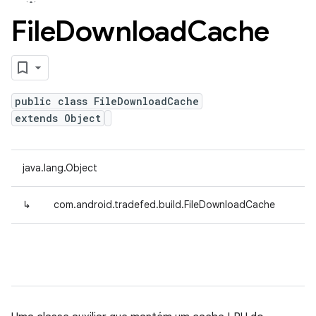
File
Download
Cache
public class FileDownloadCache
extends Object
java.lang.Object
↳
com.android.tradefed.build.FileDownloadCache