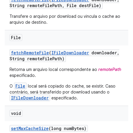
String remote
File
Path
,
File dest
File)
Transfere o arquivo por download ou vincula o cache ao
arquivo de destino.
File
fetch
Remote
File
(
IFile
Downloader
downloader
,
String remote
File
Path)
Retorna um arquivo local correspondente ao
remotePath
especificado.
File
O
local será copiado do cache, se existir. Caso
contrário, será transferido por download usando o
IFileDownloader
especificado.
void
set
Max
Cache
Size
(long num
Bytes)