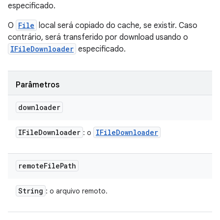
especificado.
O
File
local será copiado do cache, se existir. Caso
contrário, será transferido por download usando o
IFileDownloader
especificado.
Parâmetros
downloader
IFile
Downloader
IFile
Downloader
: o
remote
File
Path
String
: o arquivo remoto.