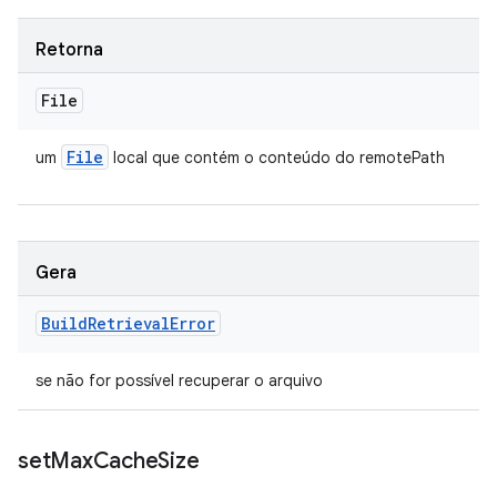
Retorna
File
File
um
local que contém o conteúdo do remotePath
Gera
Build
Retrieval
Error
se não for possível recuperar o arquivo
set
Max
Cache
Size