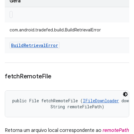
Gera
com.android.tradefed.build.BuildRetrievalError
Build
Retrieval
Error
fetch
Remote
File
public File fetchRemoteFile (
IFileDownloader
 downl
                String remoteFilePath)
Retorna um arquivo local correspondente ao
remotePath