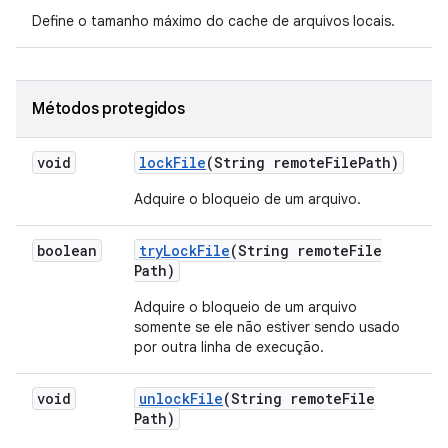
Define o tamanho máximo do cache de arquivos locais.
Métodos protegidos
void
lock
File
(String remote
File
Path)
Adquire o bloqueio de um arquivo.
boolean
try
Lock
File
(String remote
File
Path)
Adquire o bloqueio de um arquivo
somente se ele não estiver sendo usado
por outra linha de execução.
void
unlock
File
(String remote
File
Path)