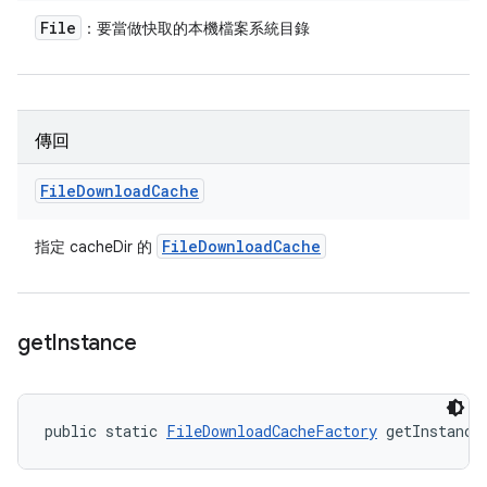
File
：要當做快取的本機檔案系統目錄
傳回
File
Download
Cache
File
Download
Cache
指定 cacheDir 的
get
Instance
public static 
FileDownloadCacheFactory
 getInstance