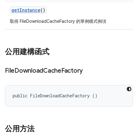
get
Instance
()
取得 FileDownloadCacheFactory 的單例模式例項
公用建構函式
File
Download
Cache
Factory
public FileDownloadCacheFactory ()
公用方法