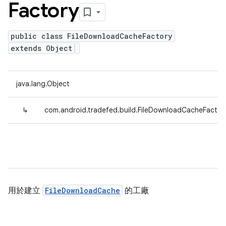
Factory
public class FileDownloadCacheFactory
extends Object
java.lang.Object
↳
com.android.tradefed.build.FileDownloadCacheFactor
用於建立
FileDownloadCache
的工廠