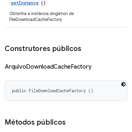
get
Instance
()
Obtenha a instância singleton de
FileDownloadCacheFactory
Construtores públicos
Arquivo
Download
Cache
Factory
public FileDownloadCacheFactory ()
Métodos públicos