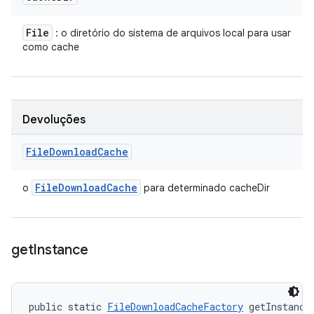
File
: o diretório do sistema de arquivos local para usar
como cache
Devoluções
File
Download
Cache
File
Download
Cache
o
para determinado cacheDir
get
Instance
public static 
FileDownloadCacheFactory
 getInstance