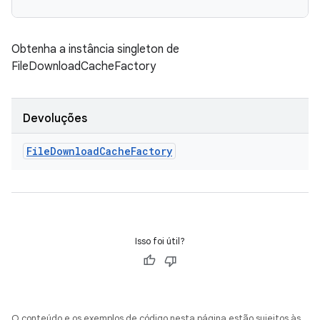
Obtenha a instância singleton de
FileDownloadCacheFactory
Devoluções
File
Download
Cache
Factory
Isso foi útil?
O conteúdo e os exemplos de código nesta página estão sujeitos às