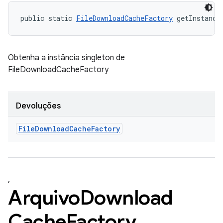
public static 
FileDownloadCacheFactory
 getInstance
Obtenha a instância singleton de
FileDownloadCacheFactory
Devoluções
File
Download
Cache
Factory
,
Arquivo
Download
Cache
Factory