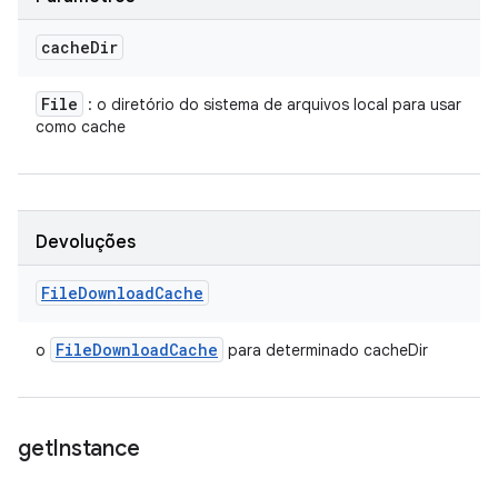
cache
Dir
File
: o diretório do sistema de arquivos local para usar
como cache
Devoluções
File
Download
Cache
File
Download
Cache
o
para determinado cacheDir
get
Instance