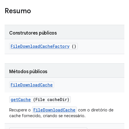
Resumo
Construtores públicos
File
Download
Cache
Factory
()
Métodos públicos
File
Download
Cache
get
Cache
(File cache
Dir)
FileDownloadCache
Recupere o
com o diretório de
cache fornecido, criando se necessário.