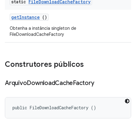
static
File
Download
Cache
Factory
get
Instance
()
Obtenha a instância singleton de
FileDownloadCacheFactory
Construtores públicos
Arquivo
Download
Cache
Factory
public FileDownloadCacheFactory ()