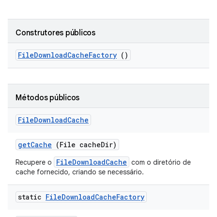
Construtores públicos
File
Download
Cache
Factory
()
Métodos públicos
File
Download
Cache
get
Cache
(File cache
Dir)
FileDownloadCache
Recupere o
com o diretório de
cache fornecido, criando se necessário.
static
File
Download
Cache
Factory