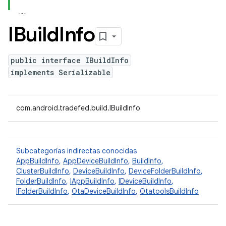
IBuild
Info
public interface IBuildInfo
implements Serializable
com.android.tradefed.build.IBuildInfo
Subcategorías indirectas conocidas
AppBuildInfo
,
AppDeviceBuildInfo
,
BuildInfo
,
ClusterBuildInfo
,
DeviceBuildInfo
,
DeviceFolderBuildInfo
,
FolderBuildInfo
,
IAppBuildInfo
,
IDeviceBuildInfo
,
IFolderBuildInfo
,
OtaDeviceBuildInfo
,
OtatoolsBuildInfo