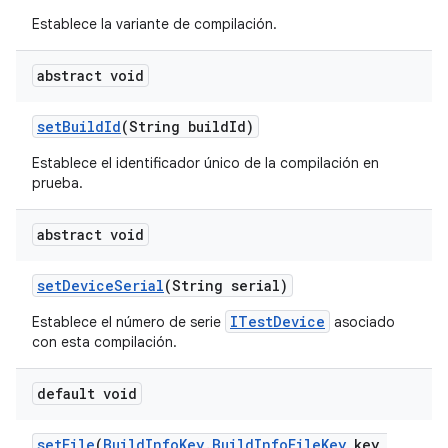
Establece la variante de compilación.
abstract void
set
Build
Id
(String build
Id)
Establece el identificador único de la compilación en
prueba.
abstract void
set
Device
Serial
(String serial)
ITestDevice
Establece el número de serie
asociado
con esta compilación.
default void
set
File
(
Build
Info
Key
.
Build
Info
File
Key
key
,