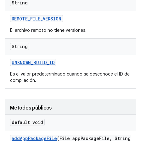
String
REMOTE
_
FILE
_
VERSION
El archivo remoto no tiene versiones.
String
UNKNOWN
_
BUILD
_
ID
Es el valor predeterminado cuando se desconoce el ID de
compilación.
Métodos públicos
default void
add
App
Package
File
(File app
Package
File
,
String