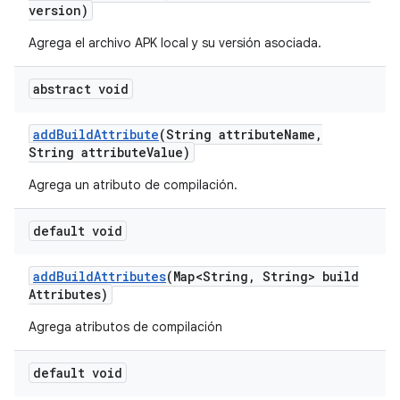
version)
Agrega el archivo APK local y su versión asociada.
abstract void
add
Build
Attribute
(String attribute
Name
,
String attribute
Value)
Agrega un atributo de compilación.
default void
add
Build
Attributes
(Map<String
,
String> build
Attributes)
Agrega atributos de compilación
default void