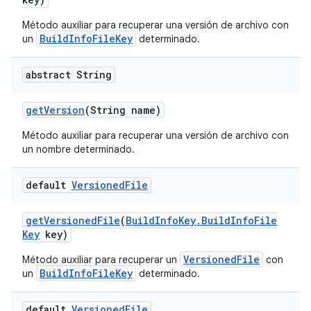
Método auxiliar para recuperar una versión de archivo con
BuildInfoFileKey
un
determinado.
abstract String
get
Version
(String name)
Método auxiliar para recuperar una versión de archivo con
un nombre determinado.
default
Versioned
File
get
Versioned
File
(
Build
Info
Key
.
Build
Info
File
Key
key)
VersionedFile
Método auxiliar para recuperar un
con
BuildInfoFileKey
un
determinado.
default
Versioned
File