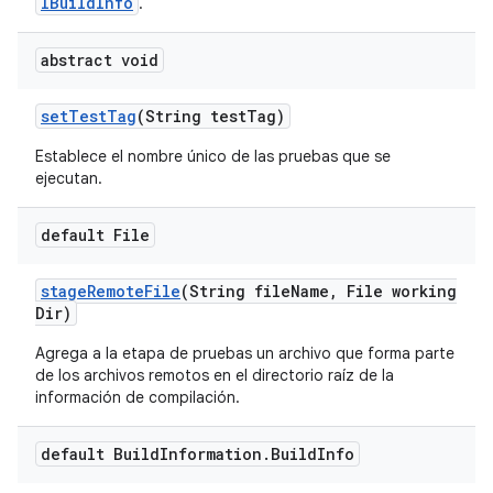
IBuildInfo
.
abstract void
set
Test
Tag
(String test
Tag)
Establece el nombre único de las pruebas que se
ejecutan.
default File
stage
Remote
File
(String file
Name
,
File working
Dir)
Agrega a la etapa de pruebas un archivo que forma parte
de los archivos remotos en el directorio raíz de la
información de compilación.
default Build
Information
.
Build
Info