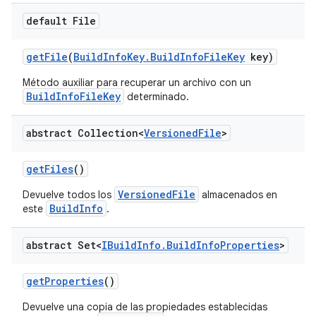
default File
get
File
(
Build
Info
Key
.
Build
Info
File
Key
key)
Método auxiliar para recuperar un archivo con un
BuildInfoFileKey
determinado.
abstract Collection<
Versioned
File
>
get
Files
()
VersionedFile
Devuelve todos los
almacenados en
BuildInfo
este
.
abstract Set<
IBuild
Info
.
Build
Info
Properties
>
get
Properties
()
Devuelve una copia de las propiedades establecidas