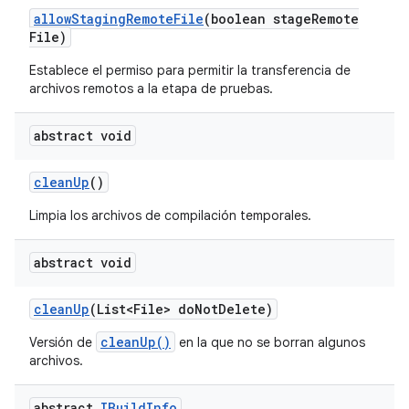
allow
Staging
Remote
File
(boolean stage
Remote
File)
Establece el permiso para permitir la transferencia de
archivos remotos a la etapa de pruebas.
abstract void
clean
Up
()
Limpia los archivos de compilación temporales.
abstract void
clean
Up
(List<File> do
Not
Delete)
cleanUp()
Versión de
en la que no se borran algunos
archivos.
abstract
IBuild
Info