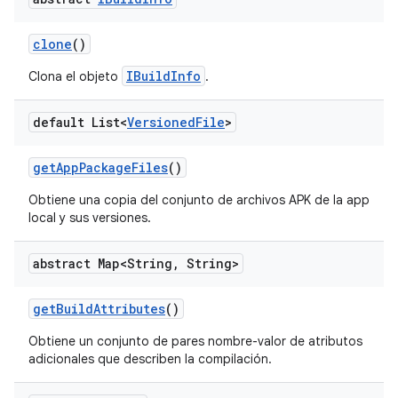
clone
()
IBuildInfo
Clona el objeto
.
default List<
Versioned
File
>
get
App
Package
Files
()
Obtiene una copia del conjunto de archivos APK de la app
local y sus versiones.
abstract Map<String
,
String>
get
Build
Attributes
()
Obtiene un conjunto de pares nombre-valor de atributos
adicionales que describen la compilación.