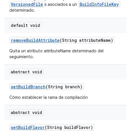
VersionedFile
BuildInfoFileKey
s asociados a un
determinado.
default void
remove
Build
Attribute
(String attribute
Name)
Quita un atributo attributeName determinado del
seguimiento.
abstract void
set
Build
Branch
(String branch)
Cómo establecer la rama de compilación
abstract void
set
Build
Flavor
(String build
Flavor)