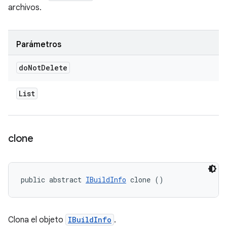
archivos.
Parámetros
do
Not
Delete
List
clone
public abstract 
IBuildInfo
 clone ()
Clona el objeto
IBuildInfo
.