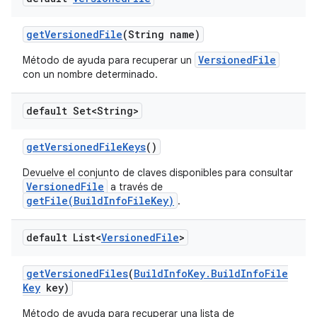
get
Versioned
File
(String name)
VersionedFile
Método de ayuda para recuperar un
con un nombre determinado.
default Set<String>
get
Versioned
File
Keys
()
Devuelve el conjunto de claves disponibles para consultar
VersionedFile
a través de
getFile(BuildInfoFileKey)
.
default List<
Versioned
File
>
get
Versioned
Files
(
Build
Info
Key
.
Build
Info
File
Key
key)
Método de ayuda para recuperar una lista de