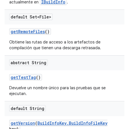
IBuildInfo
actualmente en
.
default Set<File>
get
Remote
Files
()
Obtiene las rutas de acceso a los artefactos de
compilación que tienen una descarga retrasada.
abstract String
get
Test
Tag
()
Devuelve un nombre único para las pruebas que se
ejecutan.
default String
get
Version
(
Build
Info
Key
.
Build
Info
File
Key
key)