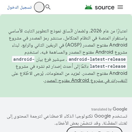
تسجيل الدخول
اعتبارًا من عام 2026، ولضمان اتّساق نموذج التطوير الثابت الأساسي
واستقرار المنصة في النظام المتكامل، سننشر رمز المصدر في مشروع
Android مفتوح المصدر (AOSP) في الربعَين الثاني والرابع. لبناء
مشروع Android مفتوح المصدر والمساهمة فيه، استخدِم
android-latest-release
. سيشير فرع بيان
android-
latest-release
دائمًا إلى أحدث إصدار تم نشره في مشروع
Android مفتوح المصدر. لمزيد من المعلومات، يُرجى الاطّلاع على
التغييرات في مشروع Android مفتوح المصدر
.
تستخدم Google تكنولوجيا الذكاء الاصطناعي لترجمة المحتوى إلى
لغتك المفضّلة، وقد تتضمّن بعض الأخطاء.