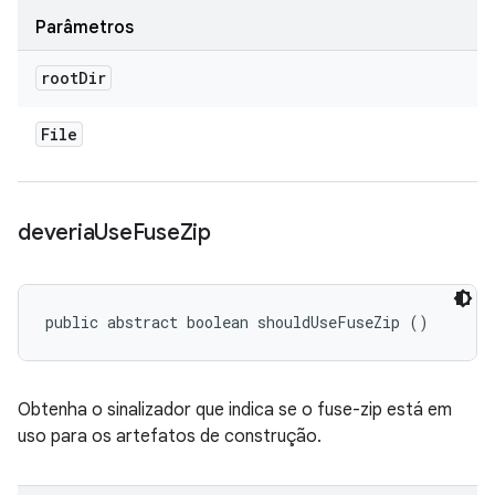
Parâmetros
root
Dir
File
deveria
Use
Fuse
Zip
public abstract boolean shouldUseFuseZip ()
Obtenha o sinalizador que indica se o fuse-zip está em
uso para os artefatos de construção.