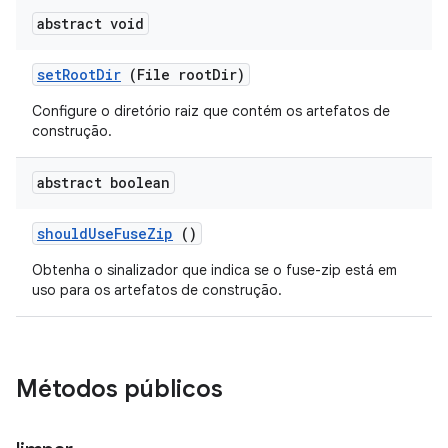
abstract void
set
Root
Dir
(File root
Dir)
Configure o diretório raiz que contém os artefatos de
construção.
abstract boolean
should
Use
Fuse
Zip
()
Obtenha o sinalizador que indica se o fuse-zip está em
uso para os artefatos de construção.
Métodos públicos