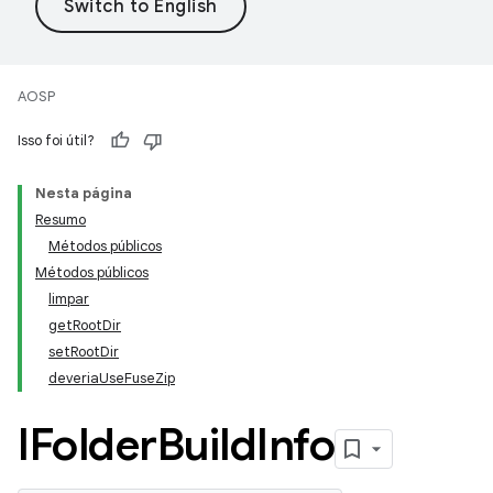
AOSP
Isso foi útil?
Nesta página
Resumo
Métodos públicos
Métodos públicos
limpar
getRootDir
setRootDir
deveriaUseFuseZip
IFolder
Build
Info