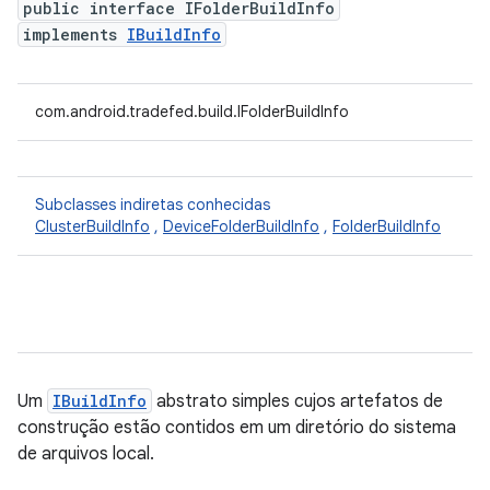
public interface IFolderBuildInfo
implements
IBuildInfo
com.android.tradefed.build.IFolderBuildInfo
Subclasses indiretas conhecidas
ClusterBuildInfo
,
DeviceFolderBuildInfo
,
FolderBuildInfo
Um
IBuildInfo
abstrato simples cujos artefatos de
construção estão contidos em um diretório do sistema
de arquivos local.