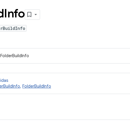
d
Info
erBuildInfo
FolderBuildInfo
cidas
erBuildInfo
,
FolderBuildInfo