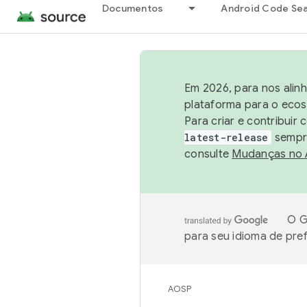
Documentos
Android Code Se
Em 2026, para nos alin
plataforma para o ecos
Para criar e contribuir
latest-release
sempre
consulte
Mudanças no
O G
para seu idioma de pre
AOSP