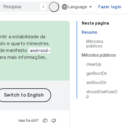
/
Fazer login
Nesta página
Resumo
tir a estabilidade da
Métodos
o e quarto trimestres.
públicos
 de manifesto
android-
Métodos públicos
ara mais informações,
cleanUp
getRootDir
setRootDir
shouldUseFuseZi
p
Isso foi útil?