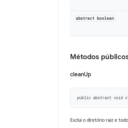
abstract boolean
Métodos público
clean
Up
public abstract void c
Exclui o diretório raiz e to