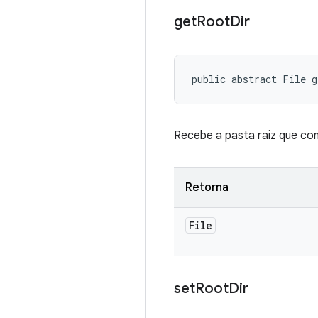
get
Root
Dir
public abstract File g
Recebe a pasta raiz que con
Retorna
File
set
Root
Dir