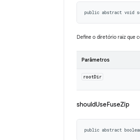
public abstract void s
Define o diretório raiz que 
Parâmetros
root
Dir
should
Use
Fuse
Zip
public abstract boolea