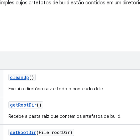
imples cujos artefatos de build estão contidos em um diretóri
clean
Up
()
Exclui o diretório raiz e todo o conteúdo dele.
get
Root
Dir
()
Recebe a pasta raiz que contém os artefatos de build.
set
Root
Dir
(File root
Dir)