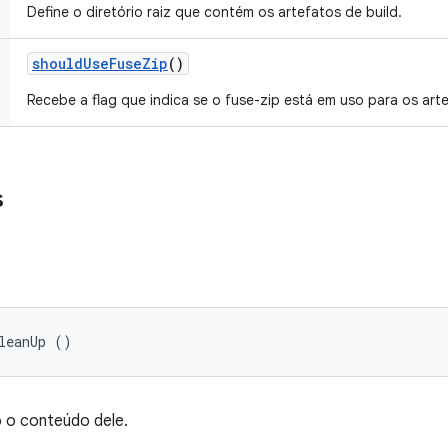
Define o diretório raiz que contém os artefatos de build.
should
Use
Fuse
Zip
()
Recebe a flag que indica se o fuse-zip está em uso para os arte
s
leanUp ()
do o conteúdo dele.