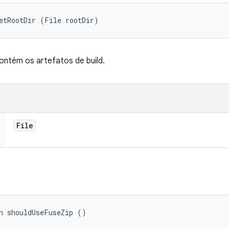
etRootDir (File rootDir)
contém os artefatos de build.
File
n shouldUseFuseZip ()