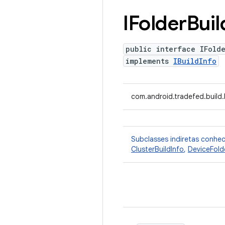
IFolder
Buil
public interface IFold
implements
IBuildInfo
com.android.tradefed.build.I
Subclasses indiretas conhe
ClusterBuildInfo
,
DeviceFold