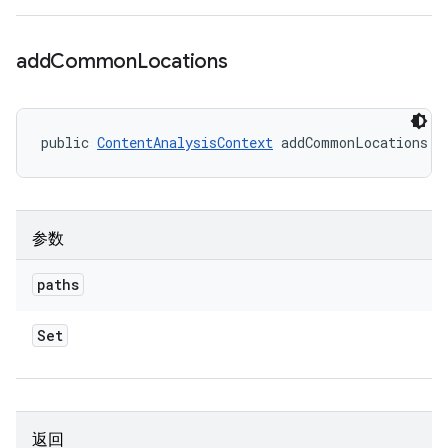
add
Common
Locations
public 
ContentAnalysisContext
 addCommonLocations (
参数
paths
Set
返回