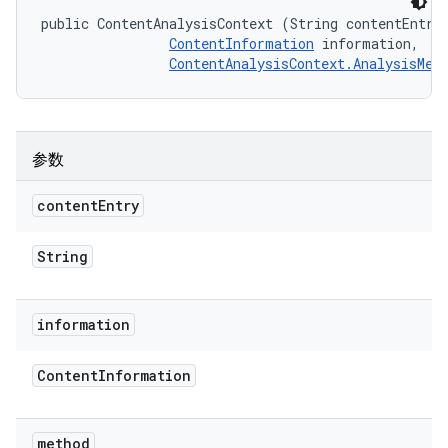
public ContentAnalysisContext (String contentEntry,
ContentInformation
 information, 

ContentAnalysisContext.AnalysisMet
参数
content
Entry
String
information
Content
Information
method