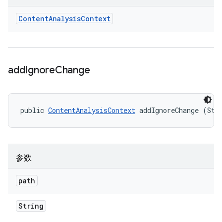
Content
Analysis
Context
add
Ignore
Change
public 
ContentAnalysisContext
 addIgnoreChange (Str
参数
path
String