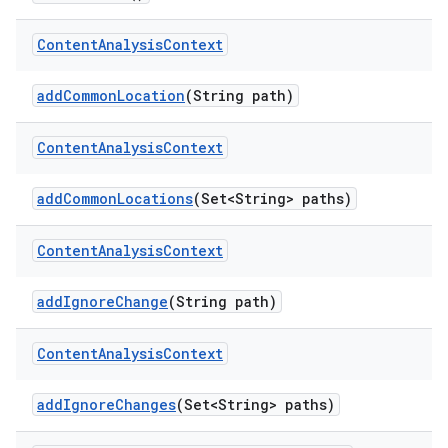
Content
Analysis
Context
add
Common
Location
(String path)
Content
Analysis
Context
add
Common
Locations
(Set<String> paths)
Content
Analysis
Context
add
Ignore
Change
(String path)
Content
Analysis
Context
add
Ignore
Changes
(Set<String> paths)