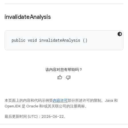
invalidate
Analysis
public void invalidateAnalysis ()
该内容对您有帮助吗？
本页面上的内容和代码示例受
内容许可
部分所述许可的限制。Java 和
OpenJDK 是 Oracle 和/或其关联公司的注册商标。
最后更新时间 (UTC)：2026-06-22。