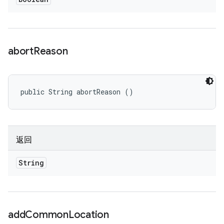
abort
Reason
public String abortReason ()
返回
String
add
Common
Location