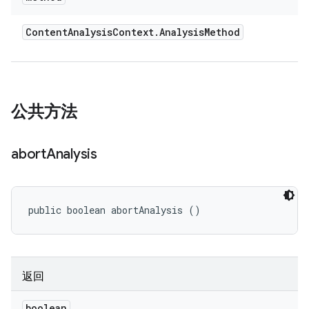
Content
Analysis
Context
.
Analysis
Method
公共方法
abort
Analysis
public boolean abortAnalysis ()
返回
boolean