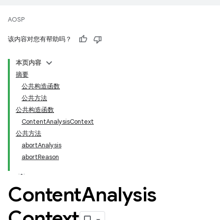
AOSP
该内容对您有帮助吗？
本页内容
摘要
公共构造函数
公共方法
公共构造函数
ContentAnalysisContext
公共方法
abortAnalysis
abortReason
Content
Analysis
Context