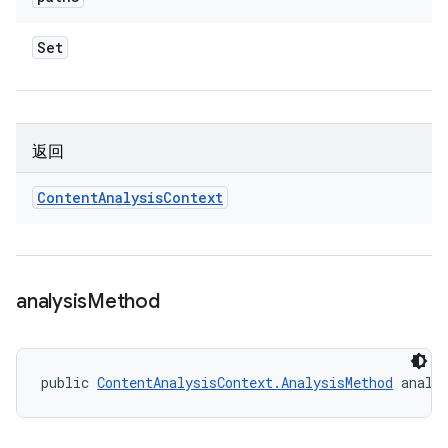
Set
返回
Content
Analysis
Context
analysis
Method
public 
ContentAnalysisContext.AnalysisMethod
 analy