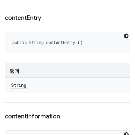
content
Entry
public String contentEntry ()
返回
String
content
Information