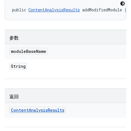
public 
ContentAnalysisResults
 addModifiedModule (S
参数
module
Base
Name
String
返回
Content
Analysis
Results