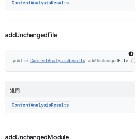
Content
Analysis
Results
add
Unchanged
File
public 
ContentAnalysisResults
 addUnchangedFile ()
返回
Content
Analysis
Results
add
Unchanged
Module