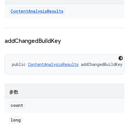
Content
Analysis
Results
add
Changed
Build
Key
public 
ContentAnalysisResults
 addChangedBuildKey (
参数
count
long