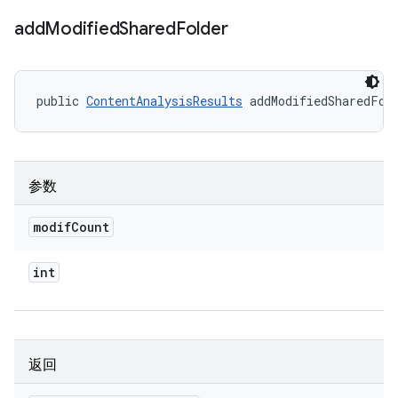
add
Modified
Shared
Folder
public 
ContentAnalysisResults
 addModifiedSharedFol
参数
modif
Count
int
返回