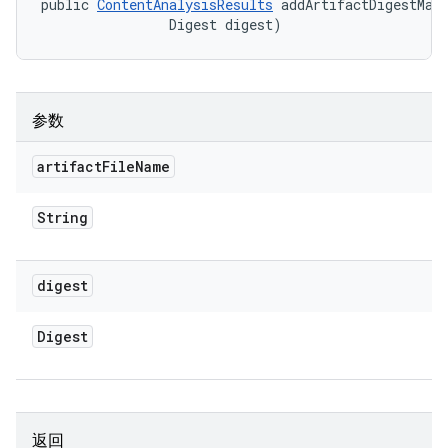
public 
ContentAnalysisResults
 addArtifactDigestMapp
                Digest digest)
参数
artifact
File
Name
String
digest
Digest
返回