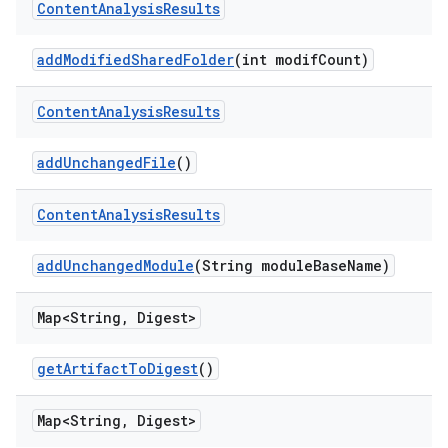
Content
Analysis
Results
add
Modified
Shared
Folder
(int modif
Count)
Content
Analysis
Results
add
Unchanged
File
()
Content
Analysis
Results
add
Unchanged
Module
(String module
Base
Name)
Map<String
,
Digest>
get
Artifact
To
Digest
()
Map<String
,
Digest>