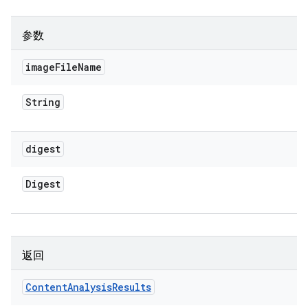
参数
image
File
Name
String
digest
Digest
返回
Content
Analysis
Results