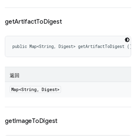
get
Artifact
To
Digest
public Map<String, Digest> getArtifactToDigest ()
返回
Map<String
,
Digest>
get
Image
To
Digest