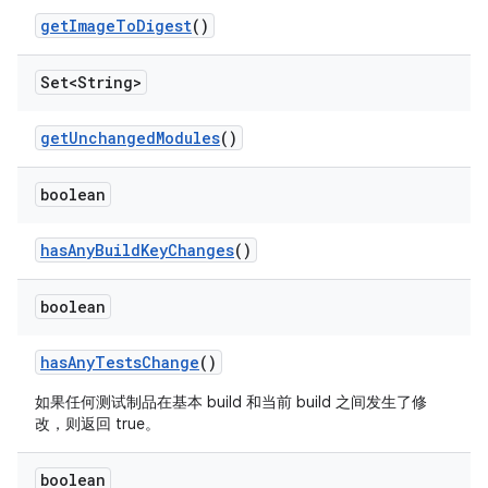
get
Image
To
Digest
()
Set<String>
get
Unchanged
Modules
()
boolean
has
Any
Build
Key
Changes
()
boolean
has
Any
Tests
Change
()
如果任何测试制品在基本 build 和当前 build 之间发生了修
改，则返回 true。
boolean