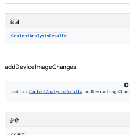
返回
Content
Analysis
Results
add
Device
Image
Changes
public 
ContentAnalysisResults
 addDeviceImageChange
参数
count