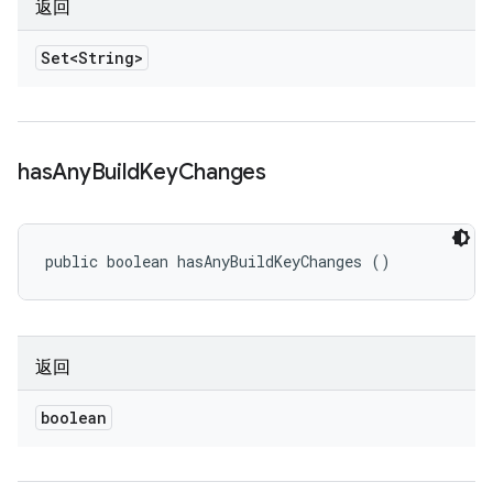
返回
Set<String>
has
Any
Build
Key
Changes
public boolean hasAnyBuildKeyChanges ()
返回
boolean