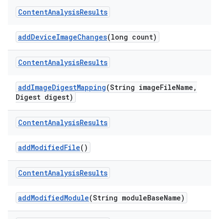
Content
Analysis
Results
add
Device
Image
Changes
(long count)
Content
Analysis
Results
add
Image
Digest
Mapping
(String image
File
Name
,
Digest digest)
Content
Analysis
Results
add
Modified
File
()
Content
Analysis
Results
add
Modified
Module
(String module
Base
Name)