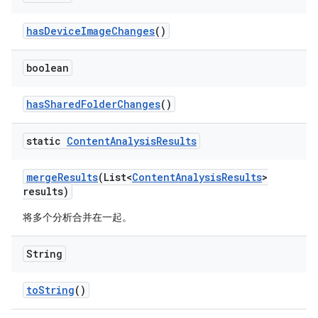
has
Device
Image
Changes
()
boolean
has
Shared
Folder
Changes
()
static
Content
Analysis
Results
merge
Results
(List<
Content
Analysis
Results
>
results)
将多个分析合并在一起。
String
to
String
()