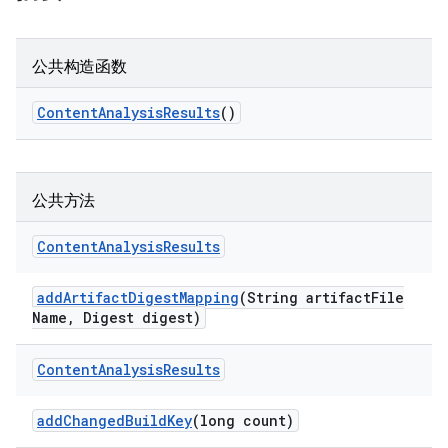
公共构造函数
Content
Analysis
Results
()
公共方法
Content
Analysis
Results
add
Artifact
Digest
Mapping
(String artifact
File
Name
,
Digest digest)
Content
Analysis
Results
add
Changed
Build
Key
(long count)