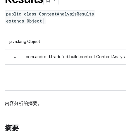
public class ContentAnalysisResults
extends Object
java.lang.Object
↳
com.android.tradefed.build.content.ContentAnalysisR
内容分析的摘要。
摘要