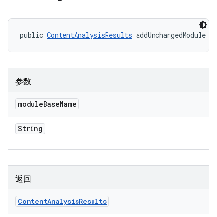
public 
ContentAnalysisResults
 addUnchangedModule (
参数
module
Base
Name
String
返回
Content
Analysis
Results