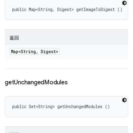
public Map<String, Digest> getImageToDigest ()
返回
Map<String
,
Digest>
get
Unchanged
Modules
public Set<String> getUnchangedModules ()