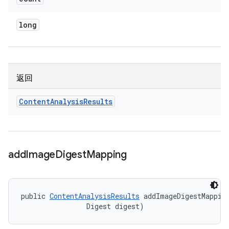
long
返回
Content
Analysis
Results
add
Image
Digest
Mapping
public 
ContentAnalysisResults
 addImageDigestMapping
                Digest digest)