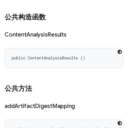
公共构造函数
Content
Analysis
Results
public ContentAnalysisResults ()
公共方法
add
Artifact
Digest
Mapping