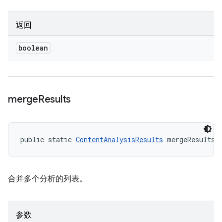
返回
boolean
merge
Results
public static 
ContentAnalysisResults
 mergeResults 
合并多个分析的列表。
参数