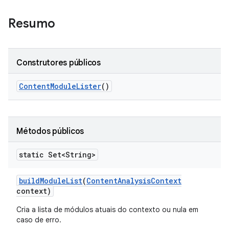
Resumo
Construtores públicos
Content
Module
Lister
()
Métodos públicos
static Set<String>
build
Module
List
(
Content
Analysis
Context
context)
Cria a lista de módulos atuais do contexto ou nula em
caso de erro.