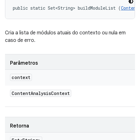
public static Set<String> buildModuleList (
Content
Cria a lista de módulos atuais do contexto ou nula em
caso de erro.
Parâmetros
context
Content
Analysis
Context
Retorna