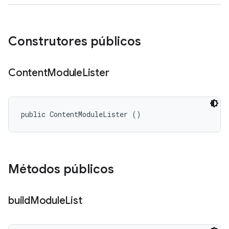
Construtores públicos
Content
Module
Lister
public ContentModuleLister ()
Métodos públicos
build
Module
List