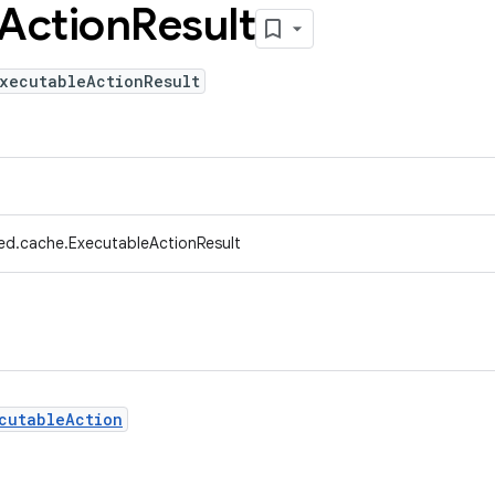
Action
Result
ExecutableActionResult
ed.cache.ExecutableActionResult
cutableAction