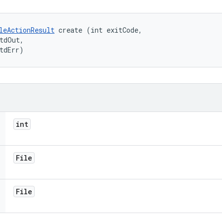
leActionResult
 create (int exitCode, 

tdOut, 

tdErr)
int
File
File