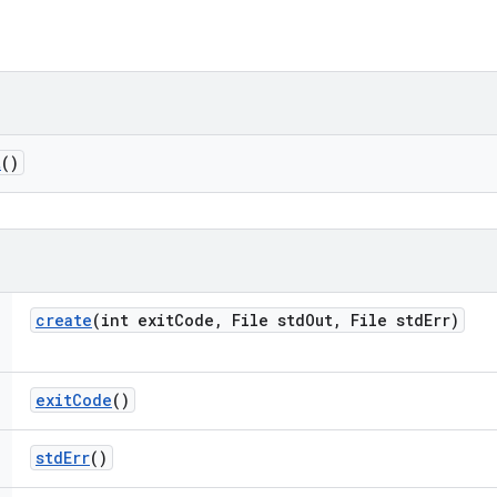
t
()
create
(int exit
Code
,
File std
Out
,
File std
Err)
exit
Code
()
std
Err
()