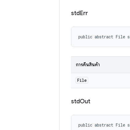
std
Err
public abstract File 
การคืนสินค้า
File
std
Out
public abstract File 