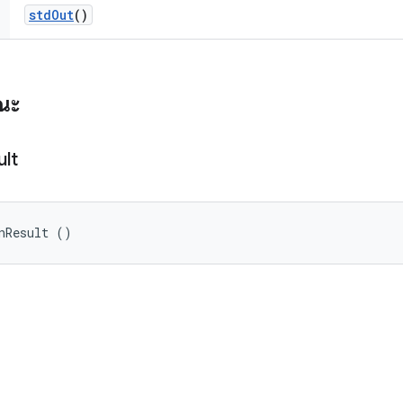
std
Out
()
รณะ
ult
nResult ()