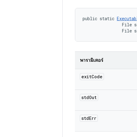
public static 
Executab
                File s
                File s
พารามิเตอร์
exit
Code
std
Out
std
Err