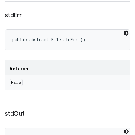
std
Err
public abstract File stdErr ()
Retorna
File
std
Out