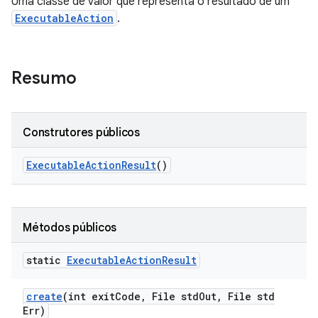
Uma classe de valor que representa o resultado de um
ExecutableAction
.
Resumo
Construtores públicos
Executable
Action
Result
()
Métodos públicos
static
Executable
Action
Result
create
(int exit
Code
,
File std
Out
,
File std
Err)