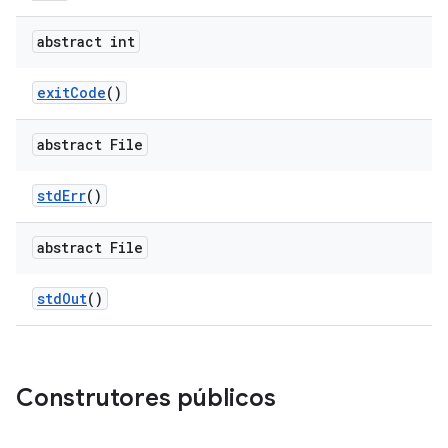
abstract int
exit
Code
()
abstract File
std
Err
()
abstract File
std
Out
()
Construtores públicos