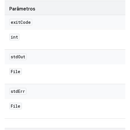
Parâmetros
exit
Code
int
std
Out
File
std
Err
File