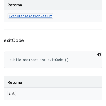
Retorna
Executable
Action
Result
exit
Code
public abstract int exitCode ()
Retorna
int