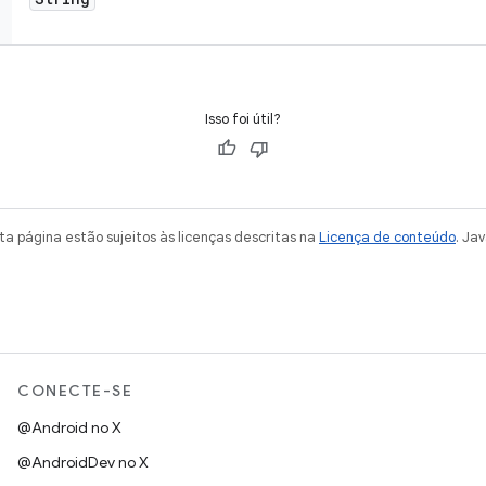
Isso foi útil?
a página estão sujeitos às licenças descritas na
Licença de conteúdo
. Ja
CONECTE-SE
@Android no X
@AndroidDev no X