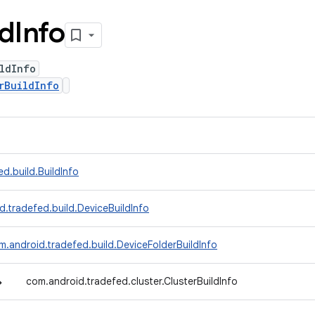
ld
Info
ldInfo
rBuildInfo
d.build.BuildInfo
d.tradefed.build.DeviceBuildInfo
m.android.tradefed.build.DeviceFolderBuildInfo
↳
com.android.tradefed.cluster.ClusterBuildInfo