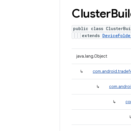
Cluster
Bui
public class ClusterBui
extends
DeviceFolde
java.lang.Object
↳
com.android.tradefe
↳
com.androi
↳
co