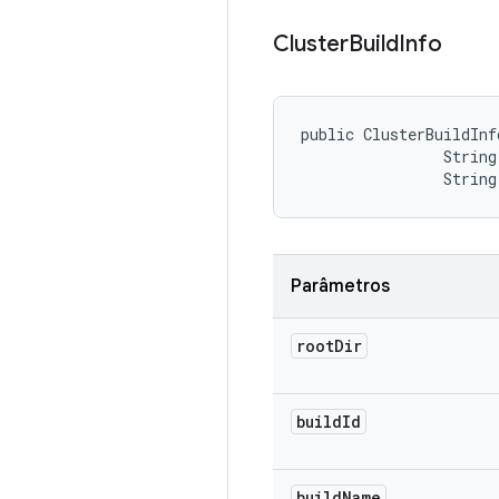
Cluster
Build
Info
public ClusterBuildInf
                String
                String
Parâmetros
root
Dir
build
Id
build
Name