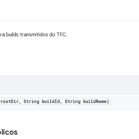
ra builds transmitidos do TFC.
 root
Dir
,
String build
Id
,
String build
Name)
licos