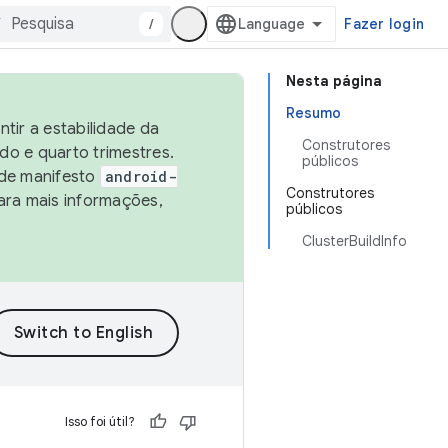
/
Fazer login
Nesta página
Resumo
tir a estabilidade da
Construtores
o e quarto trimestres.
públicos
 de manifesto
android-
Construtores
ara mais informações,
públicos
ClusterBuildInfo
Isso foi útil?