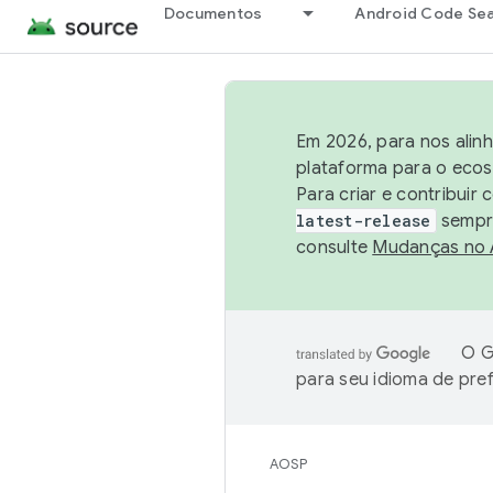
Documentos
Android Code Se
Em 2026, para nos alin
plataforma para o ecos
Para criar e contribuir
latest-release
sempre
consulte
Mudanças no
O G
para seu idioma de pre
AOSP