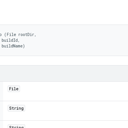
o (File rootDir, 

 buildId, 

 buildName)
File
String
String