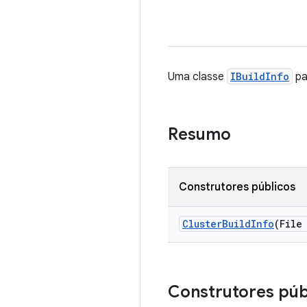
Uma classe
IBuildInfo
pa
Resumo
Construtores públicos
Cluster
Build
Info
(File
Construtores púb