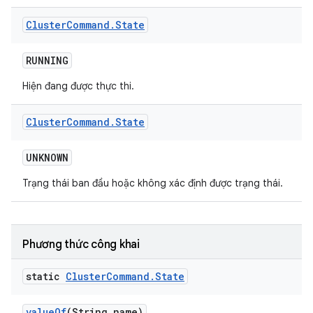
Cluster
Command
.
State
RUNNING
Hiện đang được thực thi.
Cluster
Command
.
State
UNKNOWN
Trạng thái ban đầu hoặc không xác định được trạng thái.
Phương thức công khai
static
Cluster
Command
.
State
value
Of
(String name)