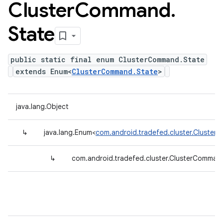
Cluster
Command
.
State
public static final enum ClusterCommand.State
extends Enum<
ClusterCommand.State
>
java.lang.Object
↳
java.lang.Enum<
com.android.tradefed.cluster.Cluste
↳
com.android.tradefed.cluster.ClusterComman