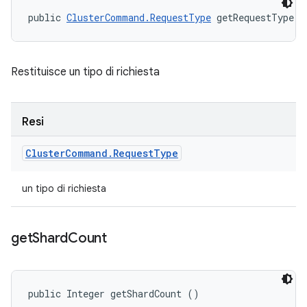
public 
ClusterCommand.RequestType
 getRequestType (
Restituisce un tipo di richiesta
Resi
Cluster
Command
.
Request
Type
un tipo di richiesta
get
Shard
Count
public Integer getShardCount ()