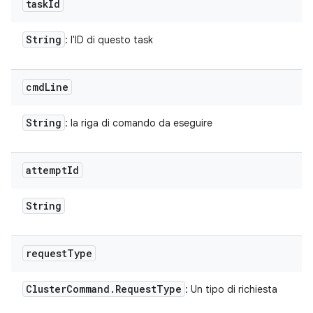
task
Id
String
: l'ID di questo task
cmd
Line
String
: la riga di comando da eseguire
attempt
Id
String
request
Type
Cluster
Command
.
Request
Type
: Un tipo di richiesta