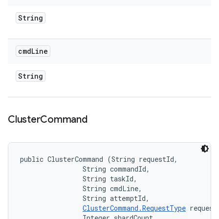
String
cmd
Line
String
Cluster
Command
public ClusterCommand (String requestId, 

                String commandId, 

                String taskId, 

                String cmdLine, 

                String attemptId, 

ClusterCommand.RequestType
 requestT
                Integer shardCount, 
