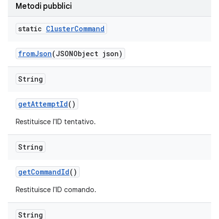
Metodi pubblici
static
Cluster
Command
from
Json
(JSONObject json)
String
get
Attempt
Id
()
Restituisce l'ID tentativo.
String
get
Command
Id
()
Restituisce l'ID comando.
String