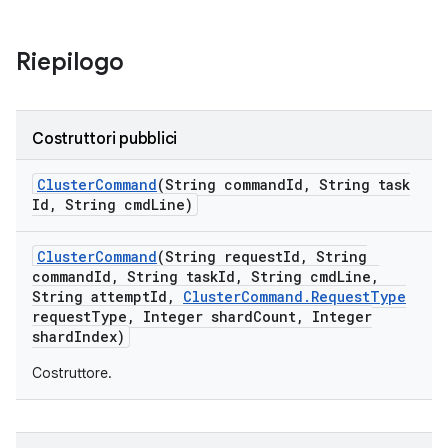
Riepilogo
Costruttori pubblici
Cluster
Command
(String command
Id
,
String task
Id
,
String cmd
Line)
Cluster
Command
(String request
Id
,
String
command
Id
,
String task
Id
,
String cmd
Line
,
String attempt
Id
,
Cluster
Command
.
Request
Type
request
Type
,
Integer shard
Count
,
Integer
shard
Index)
Costruttore.