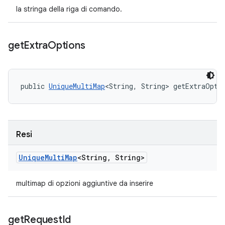
la stringa della riga di comando.
get
Extra
Options
public 
UniqueMultiMap
<String, String> getExtraOpti
Resi
Unique
Multi
Map
<String
,
String>
multimap di opzioni aggiuntive da inserire
get
Request
Id