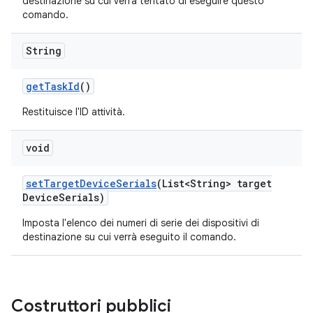
destinazione su cui verrà tentato di eseguire questo
comando.
String
get
Task
Id
()
Restituisce l'ID attività.
void
set
Target
Device
Serials
(List<String> target
Device
Serials)
Imposta l'elenco dei numeri di serie dei dispositivi di
destinazione su cui verrà eseguito il comando.
Costruttori pubblici