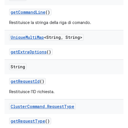
get
Command
Line
()
Restituisce la stringa della riga di comando.
Unique
Multi
Map
<String
,
String>
get
Extra
Options
()
String
get
Request
Id
()
Restituisce l'ID richiesta.
Cluster
Command
.
Request
Type
get
Request
Type
()