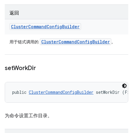
返回
Cluster
Command
Config
Builder
Cluster
Command
Config
Builder
用于链式调用的
。
set
Work
Dir
public 
ClusterCommandConfigBuilder
 setWorkDir (Fil
为命令设置工作目录。