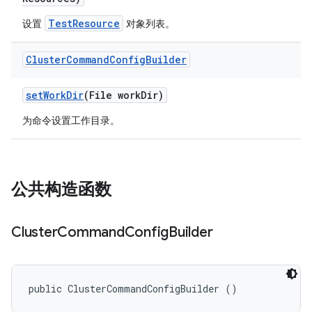
TestResource
设置
对象列表。
Cluster
Command
Config
Builder
set
Work
Dir
(File work
Dir)
为命令设置工作目录。
公共构造函数
Cluster
Command
Config
Builder
public ClusterCommandConfigBuilder ()