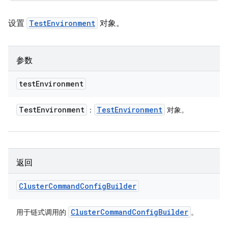
设置
TestEnvironment
对象。
参数
test
Environment
Test
Environment
Test
Environment
：
对象。
返回
Cluster
Command
Config
Builder
Cluster
Command
Config
Builder
用于链式调用的
。