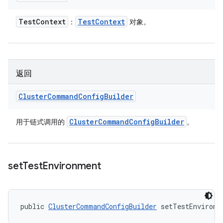
Test
Context
Test
Context
：
对象。
返回
Cluster
Command
Config
Builder
Cluster
Command
Config
Builder
用于链式调用的
。
set
Test
Environment
public 
ClusterCommandConfigBuilder
 setTestEnvironm