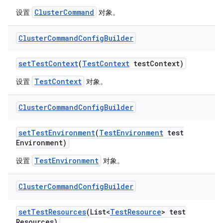
ClusterCommand
设置
对象。
Cluster
Command
Config
Builder
set
Test
Context
(
Test
Context
test
Context)
TestContext
设置
对象。
Cluster
Command
Config
Builder
set
Test
Environment
(
Test
Environment
test
Environment)
TestEnvironment
设置
对象。
Cluster
Command
Config
Builder
set
Test
Resources
(List<
Test
Resource
> test
Resources)