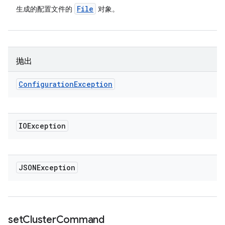
File
生成的配置文件的
对象。
抛出
Configuration
Exception
IOException
JSONException
set
Cluster
Command