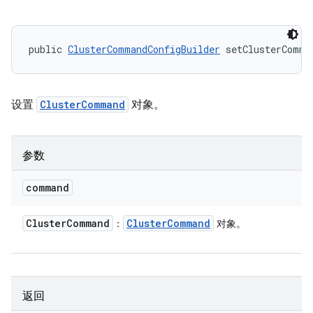
public 
ClusterCommandConfigBuilder
 setClusterComma
设置
ClusterCommand
对象。
参数
command
Cluster
Command
Cluster
Command
：
对象。
返回