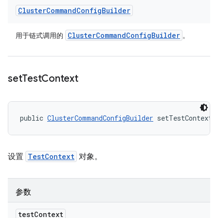
Cluster
Command
Config
Builder
Cluster
Command
Config
Builder
用于链式调用的
。
set
Test
Context
public 
ClusterCommandConfigBuilder
 setTestContext 
设置
TestContext
对象。
参数
test
Context