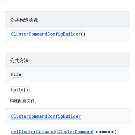
公共构造函数
Cluster
Command
Config
Builder
()
公共方法
File
build
()
构建配置文件。
Cluster
Command
Config
Builder
set
Cluster
Command
(
Cluster
Command
command)