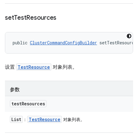
set
Test
Resources
public 
ClusterCommandConfigBuilder
 setTestResource
设置
TestResource
对象列表。
参数
test
Resources
List
Test
Resource
：
对象列表。