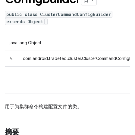
public class ClusterCommandConfigBuilder
extends Object
java.lang.Object
↳
com.android.tradefed.cluster.ClusterCommandConfigBui
用于为集群命令构建配置文件的类。
摘要