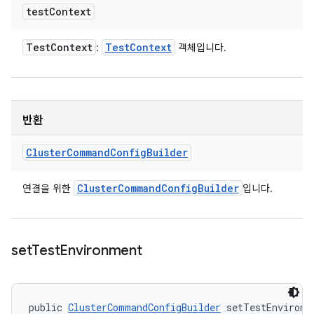
test
Context
Test
Context
Test
Context
:
객체입니다.
반환
Cluster
Command
Config
Builder
Cluster
Command
Config
Builder
연결을 위한
입니다.
set
Test
Environment
public 
ClusterCommandConfigBuilder
 setTestEnvironm