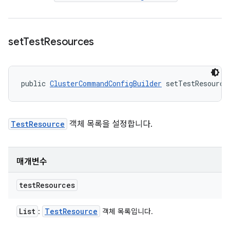
set
Test
Resources
public 
ClusterCommandConfigBuilder
 setTestResource
TestResource
객체 목록을 설정합니다.
매개변수
test
Resources
List
Test
Resource
:
객체 목록입니다.