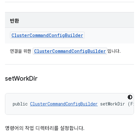
반환
Cluster
Command
Config
Builder
Cluster
Command
Config
Builder
연결을 위한
입니다.
set
Work
Dir
public 
ClusterCommandConfigBuilder
 setWorkDir (Fil
명령어의 작업 디렉터리를 설정합니다.