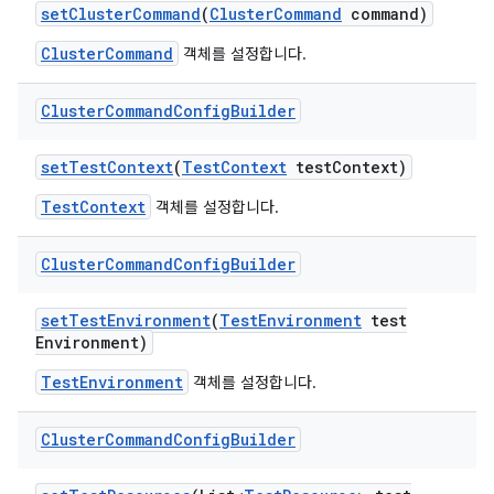
set
Cluster
Command
(
Cluster
Command
command)
ClusterCommand
객체를 설정합니다.
Cluster
Command
Config
Builder
set
Test
Context
(
Test
Context
test
Context)
TestContext
객체를 설정합니다.
Cluster
Command
Config
Builder
set
Test
Environment
(
Test
Environment
test
Environment)
TestEnvironment
객체를 설정합니다.
Cluster
Command
Config
Builder