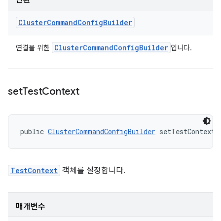
반환
Cluster
Command
Config
Builder
Cluster
Command
Config
Builder
연결을 위한
입니다.
set
Test
Context
public 
ClusterCommandConfigBuilder
 setTestContext 
TestContext
객체를 설정합니다.
매개변수