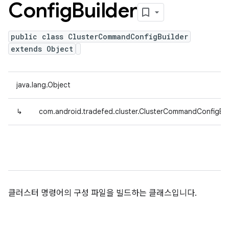
Config
Builder
public class ClusterCommandConfigBuilder
extends Object
java.lang.Object
↳
com.android.tradefed.cluster.ClusterCommandConfigBui
클러스터 명령어의 구성 파일을 빌드하는 클래스입니다.