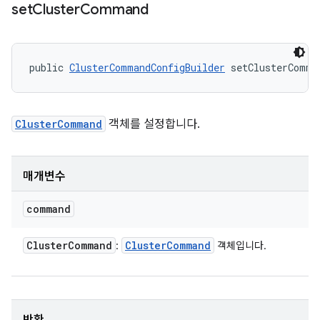
set
Cluster
Command
public 
ClusterCommandConfigBuilder
 setClusterComma
ClusterCommand
객체를 설정합니다.
매개변수
command
Cluster
Command
Cluster
Command
:
객체입니다.