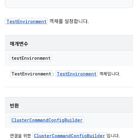
TestEnvironment
객체를 설정합니다.
매개변수
test
Environment
Test
Environment
Test
Environment
:
객체입니다.
반환
Cluster
Command
Config
Builder
Cluster
Command
Config
Builder
연결을 위한
입니다.