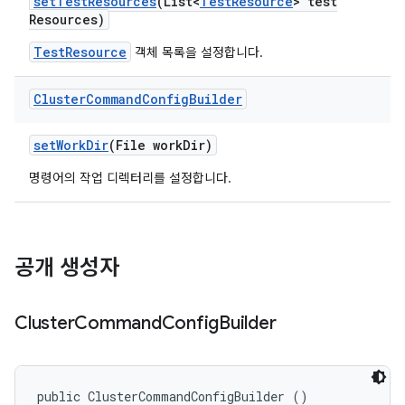
set
Test
Resources
(List<
Test
Resource
> test
Resources)
TestResource
객체 목록을 설정합니다.
Cluster
Command
Config
Builder
set
Work
Dir
(File work
Dir)
명령어의 작업 디렉터리를 설정합니다.
공개 생성자
Cluster
Command
Config
Builder
public ClusterCommandConfigBuilder ()