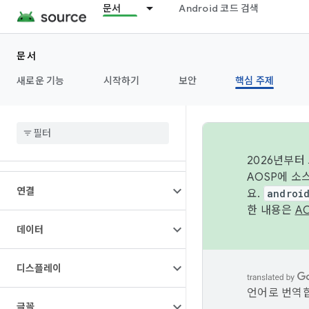
문서
Android 코드 검색
개요
문서
아키텍처
새로운 기능
시작하기
보안
핵심 주제
오디오
카메라
2026년부터
AOSP에 소
연결
요.
androi
한 내용은
A
데이터
디스플레이
언어로 번역합
글꼴