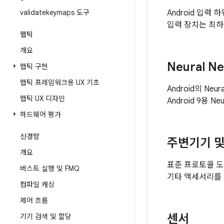
validatekeymaps 도구
Android 입
입력 장치는 최하
햅틱
개요
Neural N
햅틱 구현
햅틱 프레임워크용 UX 기초
Android의 Ne
햅틱 UX 디자인
Android 9용 
하드웨어 평가
신경망
주변기기 
개요
표준 프로토콜 도구
버스트 실행 및 FMQ
기타 액세서리를 
컴파일 캐싱
제어 흐름
센서
기기 검색 및 할당