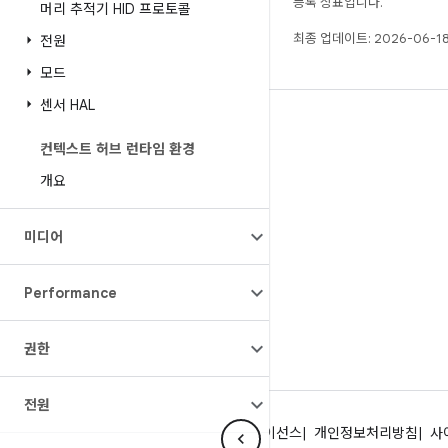
등록 상표입니다.
머리 추적기 HID 프로토콜
최종 업데이트: 2026-06-18
전원
모드
센서 HAL
빌드
컨텍스트 허브 런타임 환경
Android 저장소
개요
요구사항
다운로드
미디어
바이너리 미리보기
공장 출고 시 이미지
Performance
드라이버 바이너리
권한
전원
Android 정보
커뮤니티
법률 조항
라이선스
개인정보처리방침
사