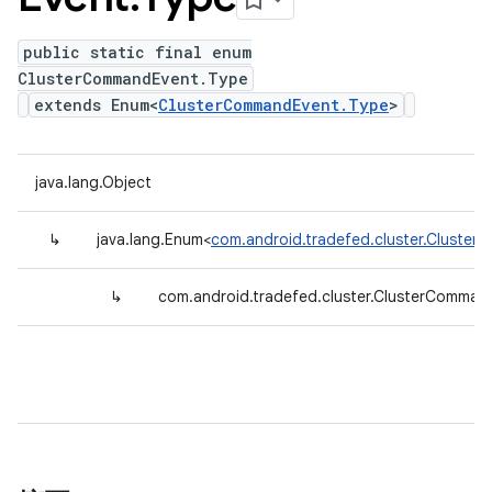
public static final enum
ClusterCommandEvent.Type
extends Enum<
ClusterCommandEvent.Type
>
java.lang.Object
↳
java.lang.Enum<
com.android.tradefed.cluster.Cluste
↳
com.android.tradefed.cluster.ClusterComman