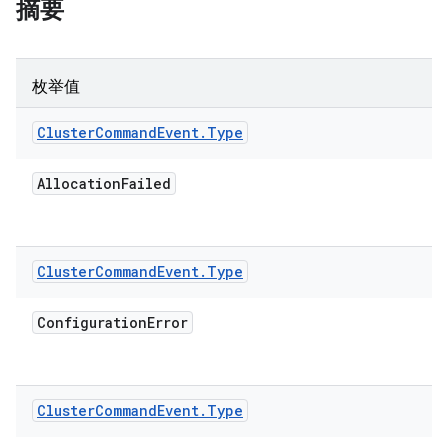
摘要
枚举值
Cluster
Command
Event
.
Type
Allocation
Failed
Cluster
Command
Event
.
Type
Configuration
Error
Cluster
Command
Event
.
Type