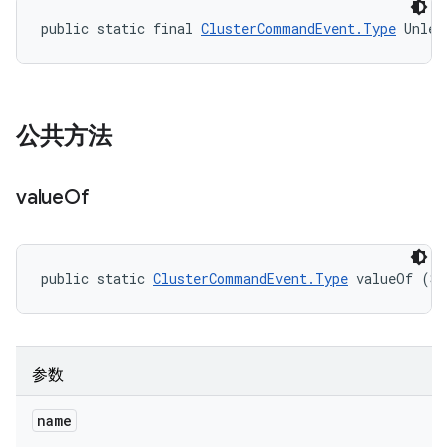
public static final 
ClusterCommandEvent.Type
 Unlea
公共方法
value
Of
public static 
ClusterCommandEvent.Type
 valueOf (St
参数
name