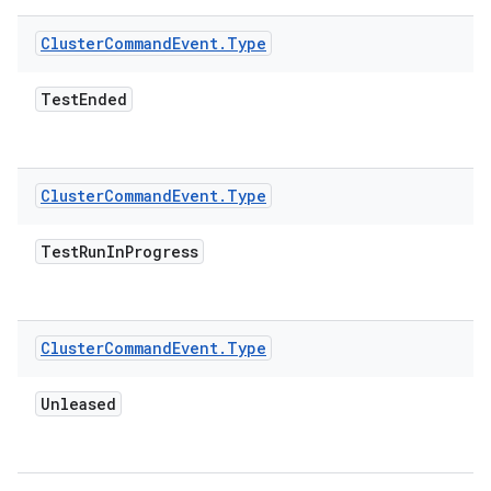
Cluster
Command
Event
.
Type
Test
Ended
Cluster
Command
Event
.
Type
Test
Run
In
Progress
Cluster
Command
Event
.
Type
Unleased