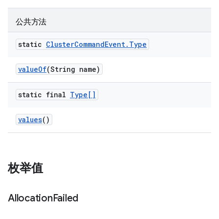
公共方法
static
Cluster
Command
Event
.
Type
value
Of
(String name)
static final
Type[]
values
()
枚举值
Allocation
Failed