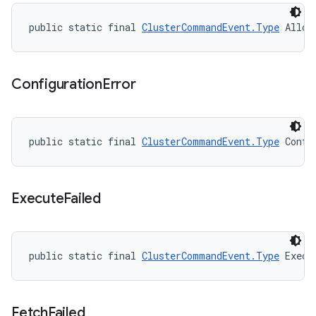
public static final 
ClusterCommandEvent.Type
 Alloc
Configuration
Error
public static final 
ClusterCommandEvent.Type
 Confi
Execute
Failed
public static final 
ClusterCommandEvent.Type
 Execu
Fetch
Failed