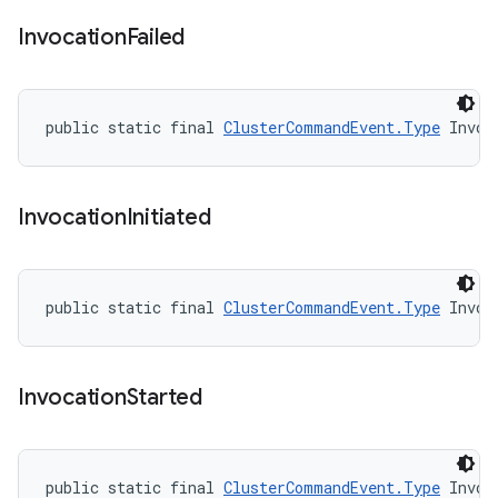
Invocation
Failed
public static final 
ClusterCommandEvent.Type
 Invoc
Invocation
Initiated
public static final 
ClusterCommandEvent.Type
 Invoc
Invocation
Started
public static final 
ClusterCommandEvent.Type
 Invoc