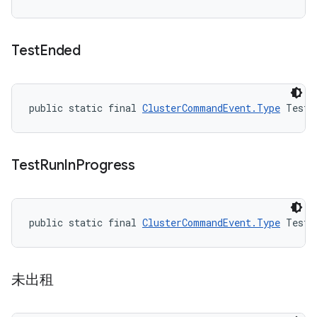
Test
Ended
public static final 
ClusterCommandEvent.Type
 TestE
Test
Run
In
Progress
public static final 
ClusterCommandEvent.Type
 TestR
未出租