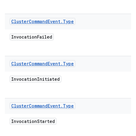
Cluster
Command
Event
.
Type
Invocation
Failed
Cluster
Command
Event
.
Type
Invocation
Initiated
Cluster
Command
Event
.
Type
Invocation
Started