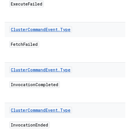
Execute
Failed
Cluster
Command
Event
.
Type
Fetch
Failed
Cluster
Command
Event
.
Type
Invocation
Completed
Cluster
Command
Event
.
Type
Invocation
Ended