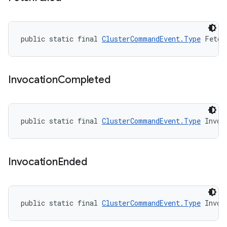
public static final 
ClusterCommandEvent.Type
 Fetch
Invocation
Completed
public static final 
ClusterCommandEvent.Type
 Invoc
Invocation
Ended
public static final 
ClusterCommandEvent.Type
 Invoc