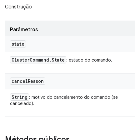
Construção
Parâmetros
state
Cluster
Command
.
State
: estado do comando.
cancel
Reason
String
: motivo do cancelamento do comando (se
cancelado).
Métodos públicos