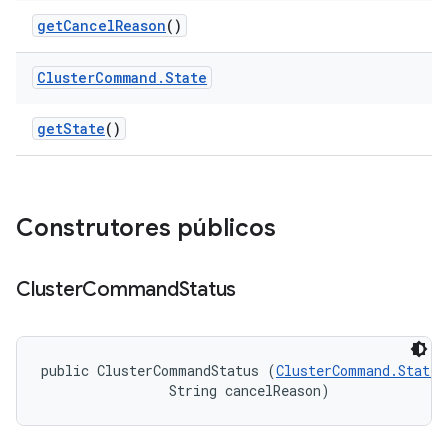
get
Cancel
Reason
()
Cluster
Command
.
State
get
State
()
Construtores públicos
Cluster
Command
Status
public ClusterCommandStatus (
ClusterCommand.State
 
                String cancelReason)