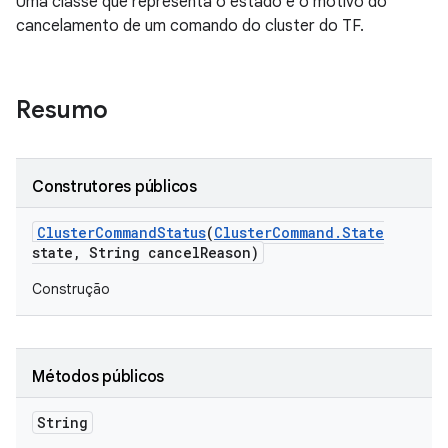
Uma classe que representa o estado e o motivo do
cancelamento de um comando do cluster do TF.
Resumo
Construtores públicos
Cluster
Command
Status
(
Cluster
Command
.
State
state
,
String cancel
Reason)
Construção
Métodos públicos
String