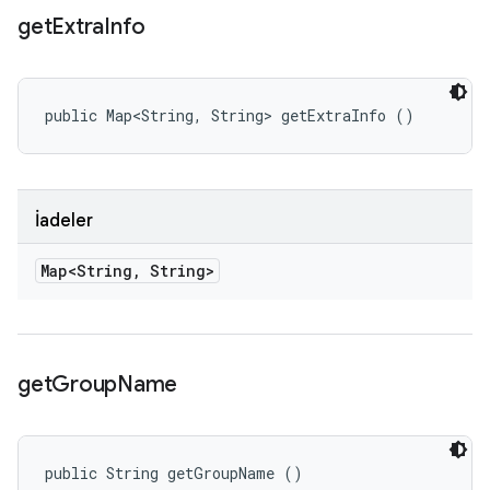
get
Extra
Info
public Map<String, String> getExtraInfo ()
İadeler
Map<String
,
String>
get
Group
Name
public String getGroupName ()