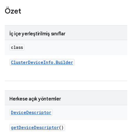
Özet
İç içe yerleştirilmiş sınıflar
class
Cluster
Device
Info
.
Builder
Herkese açık yöntemler
Device
Descriptor
get
Device
Descriptor
()