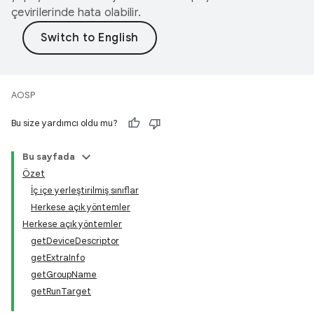
çevirilerinde hata olabilir.
AOSP
Bu size yardımcı oldu mu?
Bu sayfada
Özet
İç içe yerleştirilmiş sınıflar
Herkese açık yöntemler
Herkese açık yöntemler
getDeviceDescriptor
getExtraInfo
getGroupName
getRunTarget