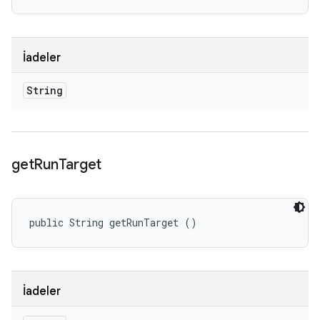
İadeler
String
get
Run
Target
public String getRunTarget ()
İadeler