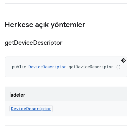
Herkese açık yöntemler
get
Device
Descriptor
public 
DeviceDescriptor
 getDeviceDescriptor ()
İadeler
Device
Descriptor