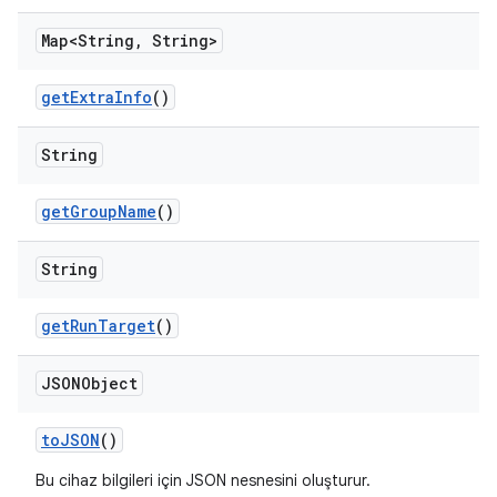
Map<String
,
String>
get
Extra
Info
()
String
get
Group
Name
()
String
get
Run
Target
()
JSONObject
to
JSON
()
Bu cihaz bilgileri için JSON nesnesini oluşturur.