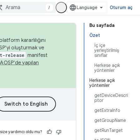
/
Oturum aç
Bu sayfada
Özet
latform kararlılığını
İç içe
SP'yi oluşturmak ve
yerleştirilmiş
t-release
manifest
sınıflar
n
AOSP'de yapılan
Herkese açık
yöntemler
Herkese açık
yöntemler
getDeviceDescri
ptor
getExtraInfo
getGroupName
getRunTarget
 size yardımcı oldu mu?