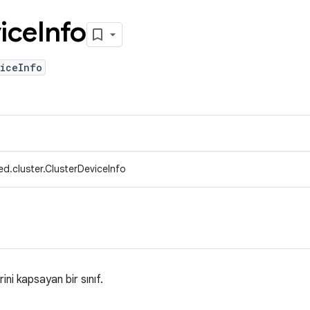
ice
Info
viceInfo
d.cluster.ClusterDeviceInfo
ini kapsayan bir sınıf.