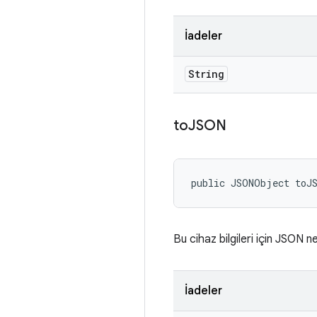
İadeler
String
to
JSON
public JSONObject toJ
Bu cihaz bilgileri için JSON n
İadeler