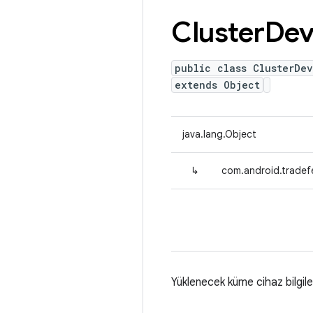
Cluster
Dev
public class ClusterDe
extends Object
java.lang.Object
↳
com.android.tradefe
Yüklenecek küme cihaz bilgiler