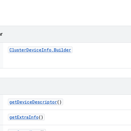
ar
Cluster
Device
Info
.
Builder
get
Device
Descriptor
()
get
Extra
Info
()