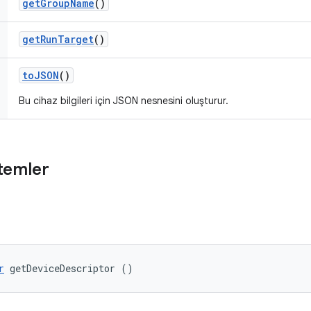
get
Group
Name
()
get
Run
Target
()
to
JSON
()
Bu cihaz bilgileri için JSON nesnesini oluşturur.
temler
r
 getDeviceDescriptor ()