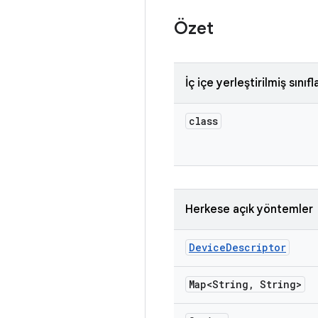
Özet
İç içe yerleştirilmiş sınıfl
class
Herkese açık yöntemler
Device
Descriptor
Map<String
,
String>