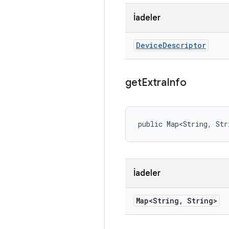
İadeler
Device
Descriptor
get
Extra
Info
public Map<String, Str
İadeler
Map<String
,
String>