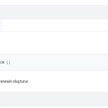
SON ()
esnesini oluşturur.