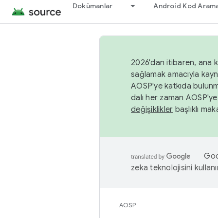
Dokümanlar
Android Kod Arama
2026'dan itibaren, ana k
sağlamak amacıyla kayn
AOSP'ye katkıda bulunm
dalı her zaman AOSP'ye 
değişiklikler
başlıklı maka
Goog
zeka teknolojisini kullanı
AOSP