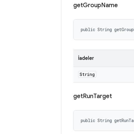
get
Group
Name
public String getGrou
İadeler
String
get
Run
Target
public String getRunT