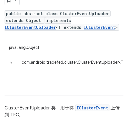
public abstract class ClusterEventUploader
extends Object
implements
IClusterEventUploader
<T extends
IClusterEvent
>
java.lang.Object
↳
com.android.tradefed.cluster.ClusterEventUploader<T 
ClusterEventUploader 类，用于将
IClusterEvent
上传
到 TFC。