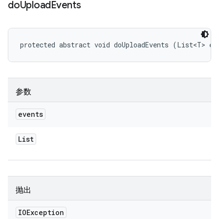
do
Upload
Events
protected abstract void doUploadEvents (List<T> ev
参数
events
List
抛出
IOException