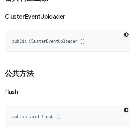
Cluster
Event
Uploader
public ClusterEventUploader ()
公共方法
flush
public void flush ()