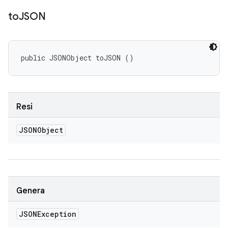
to
JSON
public JSONObject toJSON ()
Resi
JSONObject
Genera
JSONException