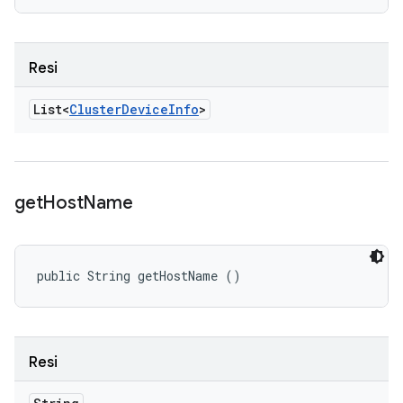
Resi
List<
Cluster
Device
Info
>
get
Host
Name
public String getHostName ()
Resi