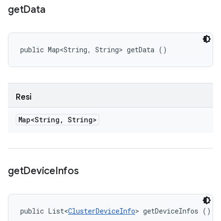
get
Data
public Map<String, String> getData ()
Resi
Map<String
,
String>
get
Device
Infos
public List<
ClusterDeviceInfo
> getDeviceInfos ()