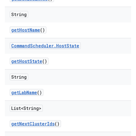
String
get
Host
Name
()
Command
Scheduler
.
Host
State
get
Host
State
()
String
get
Lab
Name
()
List<String>
get
Next
Cluster
Ids
()