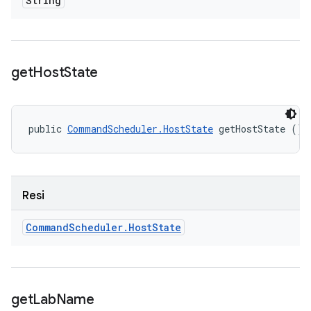
String
get
Host
State
public 
CommandScheduler.HostState
 getHostState ()
Resi
Command
Scheduler
.
Host
State
get
Lab
Name