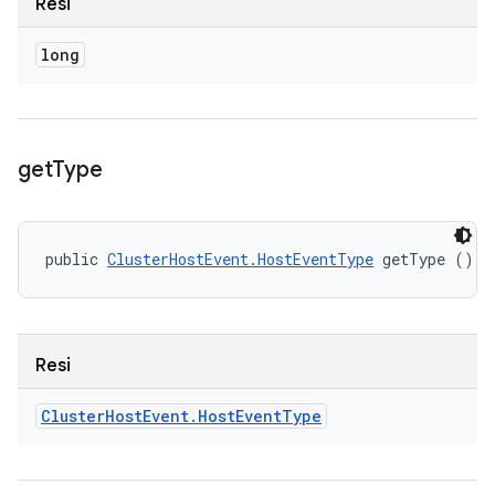
Resi
long
get
Type
public 
ClusterHostEvent.HostEventType
 getType ()
Resi
Cluster
Host
Event
.
Host
Event
Type