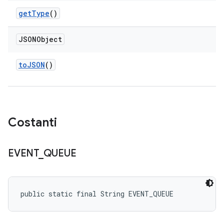
get
Type
()
JSONObject
to
JSON
()
Costanti
EVENT
_
QUEUE
public static final String EVENT_QUEUE