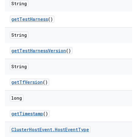
String
get
Test
Harness
()
String
get
Test
Harness
Version
()
String
get
Tf
Version
()
long
get
Timestamp
()
Cluster
Host
Event
.
Host
Event
Type