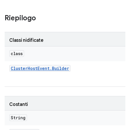
Riepilogo
Classi nidificate
class
Cluster
Host
Event
.
Builder
Costanti
String