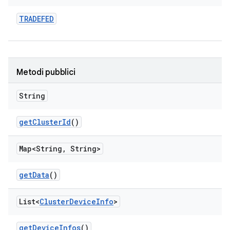
TRADEFED
Metodi pubblici
String
get
Cluster
Id
()
Map<String
,
String>
get
Data
()
List<
Cluster
Device
Info
>
get
Device
Infos
()