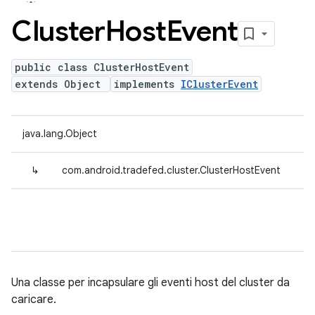
Cluster
Host
Event
public class ClusterHostEvent
extends Object
implements
IClusterEvent
java.lang.Object
↳
com.android.tradefed.cluster.ClusterHostEvent
Una classe per incapsulare gli eventi host del cluster da
caricare.