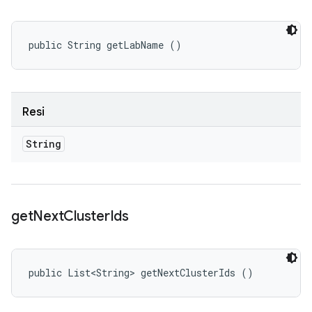
public String getLabName ()
Resi
String
get
Next
Cluster
Ids
public List<String> getNextClusterIds ()