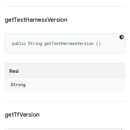
get
Test
Harness
Version
public String getTestHarnessVersion ()
Resi
String
get
Tf
Version