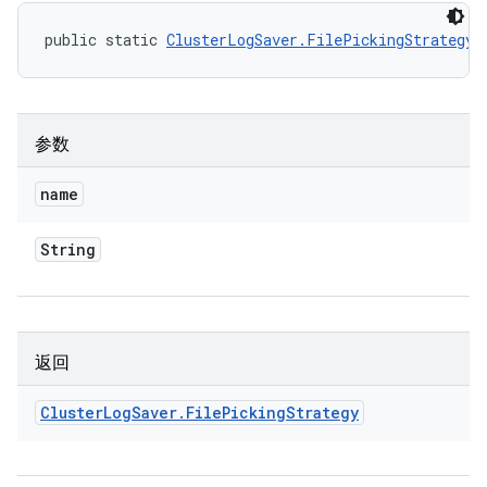
public static 
ClusterLogSaver.FilePickingStrategy
 
参数
name
String
返回
Cluster
Log
Saver
.
File
Picking
Strategy