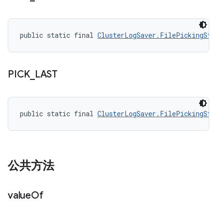
public static final 
ClusterLogSaver.FilePickingStr
PICK
_
LAST
public static final 
ClusterLogSaver.FilePickingStr
公共方法
value
Of