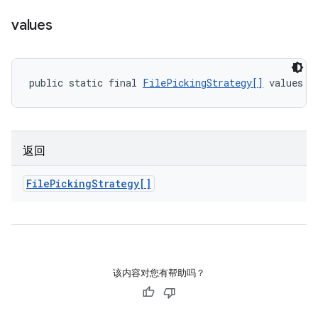
values
public static final 
FilePickingStrategy[]
 values (
返回
File
Picking
Strategy[]
该内容对您有帮助吗？