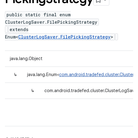
public static final enum
ClusterLogSaver.FilePickingStrategy
extends
Enum<
ClusterLogSaver.FilePickingStrategy
>
java.lang.Object
↳
java.lang.Enum<
com.android.tradefed.cluster.ClusterL
↳
com.android.tradefed.cluster.ClusterLogSaver