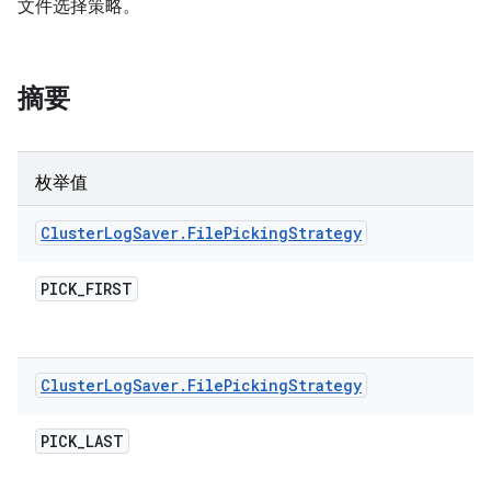
文件选择策略。
摘要
枚举值
Cluster
Log
Saver
.
File
Picking
Strategy
PICK
_
FIRST
Cluster
Log
Saver
.
File
Picking
Strategy
PICK
_
LAST