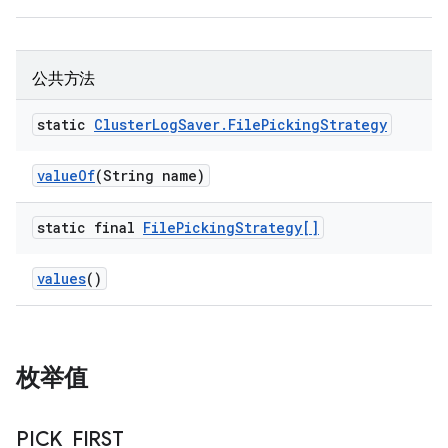
公共方法
static
Cluster
Log
Saver
.
File
Picking
Strategy
value
Of
(String name)
static final
File
Picking
Strategy[]
values
()
枚举值
PICK
_
FIRST